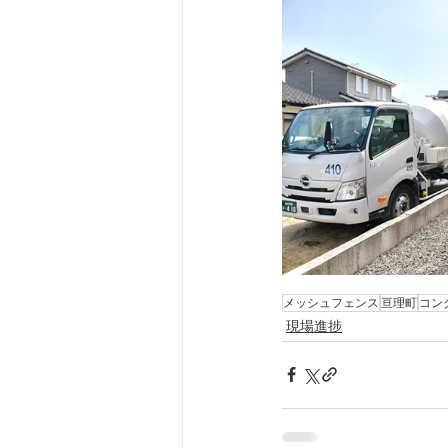
メッシュフェンス
亘理町
コン
現場進捗