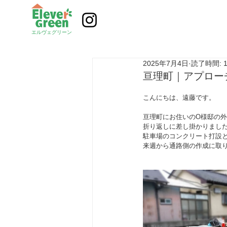
エルヴェグリーン
2025年7月4日
読了時間: 
亘理町｜アプロー
こんにちは、遠藤です。
亘理町にお住いのO様邸の
折り返しに差し掛かりまし
駐車場のコンクリート打設
来週から通路側の作成に取