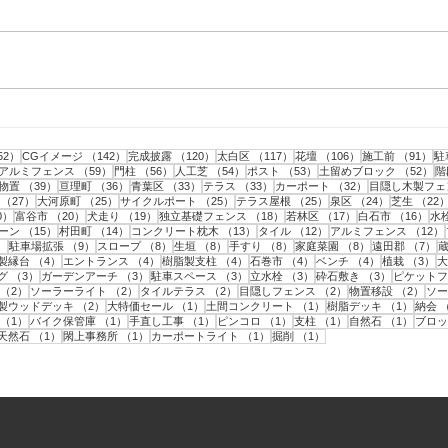
仙台市｜人工芝とテラスと目
仙台
隠しフェンス工事・2
隠し
事
152件の記事
142件の記事
120件の記事
117件の記事
106件の記事
9
52）
CGイメージ
（142）
完成披露
（120）
太白区
（117）
花壇
（106）
施工前
（91）
駐
記事
59件の記事
56件の記事
54件の記事
53件の記事
5
アルミフェンス
（59）
門柱
（56）
人工芝
（54）
ポスト
（53）
土留めブロック
（52）
階
43件の記事
39件の記事
36件の記事
33件の記事
33件の記事
32件の記事
物置
（39）
亘理町
（36）
青葉区
（33）
テラス
（33）
カーポート
（32）
目隠し木製フェ
事
27件の記事
25件の記事
25件の記事
25件の記事
24件の記事
（27）
大河原町
（25）
サイクルポート
（25）
テラス屋根
（25）
泉区
（24）
芝生
（22
20件の記事
20件の記事
19件の記事
18件の記事
17件の記事
16
0）
富谷市
（20）
犬走り
（19）
独立基礎フェンス
（18）
若林区
（17）
白石市
（16）
水
15件の記事
14件の記事
13件の記事
12件の記事
ーン
（15）
村田町
（14）
コンクリート枕木
（13）
タイル
（12）
アルミフェンス
（12）
9件の記事
9件の記事
8件の記事
8件の記事
8件の記事
8件の記事
7
）
駐車場拡張
（9）
スロープ
（8）
生垣
（8）
手すり
（8）
家庭菜園
（8）
遠田郡
（7）
件の記事
4件の記事
4件の記事
4件の記事
4件の記事
4件の記事
3
製縁台
（4）
エントランス
（4）
樹脂製支柱
（4）
石巻市
（4）
ベンチ
（4）
植栽
（3）
大
3件の記事
3件の記事
3件の記事
3件の記事
3件の記事
グ
（3）
ガーデンアーチ
（3）
駐車スペース
（3）
立水栓
（3）
砕石敷き
（3）
ピケットフ
2件の記事
2件の記事
2件の記事
2件の記事
2件
（2）
ソーラーライト
（2）
タイルテラス
（2）
目隠しフェンス
（2）
物置移設
（2）
ソー
件の記事
2件の記事
1件の記事
1件の記事
1件の
製ウッドデッキ
（2）
大特価セール
（1）
土間コンクリート
（1）
樹脂デッキ
（1）
納会
1件の記事
1件の記事
1件の記事
1件の記事
1件の記事
1件の
（1）
バイク保管庫
（1）
手直し工事
（1）
ピンコロ
（1）
支柱
（1）
自然石
（1）
ブロッ
1件の記事
1件の記事
1件の記事
1件の記事
1件の記事
天然石
（1）
閖上事務所
（1）
カーポートライト
（1）
掘削
（1）