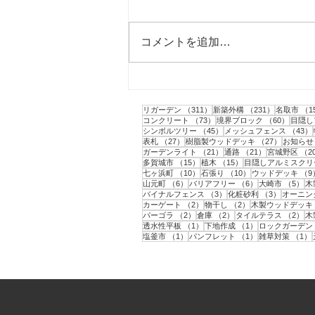
コメントを追加…
柴田町｜ミニドッグランの作
成と目隠しフェンスの設置工
311件の記事
231件の記
リガーデン
（311）
新築外構
（231）
名取市
（1
事
73件の記事
60件の
コンクリート
（73）
境界ブロック
（60）
目隠し
45件の記事
シンボルツリー
（45）
メッシュフェンス
（43）
27件の記事
27件の記
表札
（27）
樹脂製ウッドデッキ
（27）
お知らせ
21件の記事
21件の記事
ガーデンライト
（21）
通路
（21）
宮城野区
（2
15件の記事
15件の記事
多賀城市
（15）
植木
（15）
目隠しアルミスクリ
10件の記事
10件の記事
七ヶ浜町
（10）
石張り
（10）
ウッドデッキ
（9
6件の記事
6件の記事
5
山元町
（6）
バリアフリー
（6）
大崎市
（5）
木
3件の記事
3件の記事
バイナルフェンス
（3）
化粧砂利
（3）
オーニン
2件の記事
2件の記事
カーゲート
（2）
物干し
（2）
木製ウッドデッキ
2件の記事
2件の記事
2
パーゴラ
（2）
倉庫
（2）
タイルテラス
（2）
木
1件の記事
1件の記事
透水性平板
（1）
下地作成
（1）
ロックガーデン
1件の記事
1件の記事
塩釜市
（1）
パンフレット
（1）
雑草対策
（1）