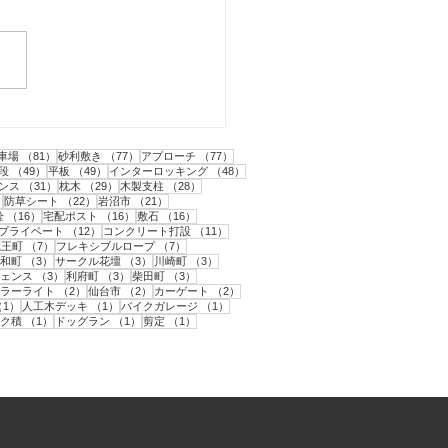
市｜人工芝とテラスと目
フェンス工事・1
1件の記事
81件の記事
77件の記事
77件の記事
車場
（81）
砂利敷き
（77）
アプローチ
（77）
2件の記事
49件の記事
49件の記事
48件の記事
段
（49）
平板
（49）
インターロッキング
（48）
31件の記事
29件の記事
28件の記事
ンス
（31）
枕木
（29）
木製支柱
（28）
22件の記事
22件の記事
21件の記事
）
防草シート
（22）
岩沼市
（21）
件の記事
16件の記事
16件の記事
16件の記事
栓
（16）
宅配ポスト
（16）
敷石
（16）
12件の記事
12件の記事
11件の記事
プライベート
（12）
コンクリート打設
（11）
件の記事
7件の記事
7件の記事
蔵王町
（7）
フレキシブルロープ
（7）
件の記事
3件の記事
3件の記事
3件の記事
和町
（3）
サークル花壇
（3）
川崎町
（3）
3件の記事
3件の記事
3件の記事
ェンス
（3）
利府町
（3）
柴田町
（3）
の記事
2件の記事
2件の記事
2件の記事
ラーライト
（2）
仙台市
（2）
カーゲート
（2）
記事
1件の記事
1件の記事
1件の記事
（1）
人工木デッキ
（1）
バイクガレージ
（1）
記事
1件の記事
1件の記事
1件の記事
ク積
（1）
ドッグラン
（1）
剪定
（1）