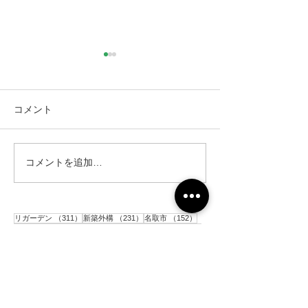
コメント
コメントを追加…
仙台市｜人工芝とテラス
仙台市｜人工芝
と目隠しフェンス工事・2
と目隠しフェン
311件の記事
231件の記事
152件の記事
リガーデン
（311）
新築外構
（231）
名取市
（152）
142件の記事
120件の記事
117件の記事
CGイメージ
（142）
完成披露
（120）
太白区
（117）
106件の記事
91件の記事
81件の記事
花壇
（106）
施工前
（91）
駐車場
（81）
77件の記事
77件の記事
アプローチ
（77）
砂利敷き
（77）
73件の記事
60件の記事
コンクリート
（73）
境界ブロック
（60）
59件の記事
56件の記事
目隠しアルミフェンス
（59）
門柱
（56）
54件の記事
53件の記事
52件の記事
人工芝
（54）
ポスト
（53）
土留めブロック
（52）
49件の記事
49件の記事
48件の記事
平板
（49）
階段
（49）
インターロッキング
（48）
45件の記事
43件の記事
シンボルツリー
（45）
メッシュフェンス
（43）