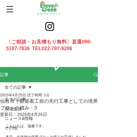
エルヴェグリーン
〈ご相談・お見積もり無料〉直通090-
5187-7836 TEL022-797-9206
お問合せ
記事
全ての記事
2025年4月25日
読了時間: 1分
全ての記事
仙台市｜新築着工前の先行工事としての境界
ブロック積み・3
現場進捗
更新日：
2025年4月25日
ニュース&情報
こんにちは、遠藤です。
その他