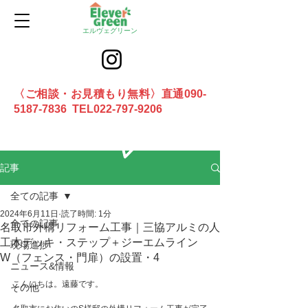
エルヴェグリーン
〈ご相談・お見積もり無料〉直通090-
5187-7836 TEL022-797-9206
お問合せ
記事
全ての記事
2024年6月11日
読了時間: 1分
全ての記事
名取市外構リフォーム工事｜三協アルミの人
工木デッキ・ステップ＋ジーエムライン
現場進捗
W（フェンス・門扉）の設置・4
ニュース&情報
こんにちは。遠藤です。
その他