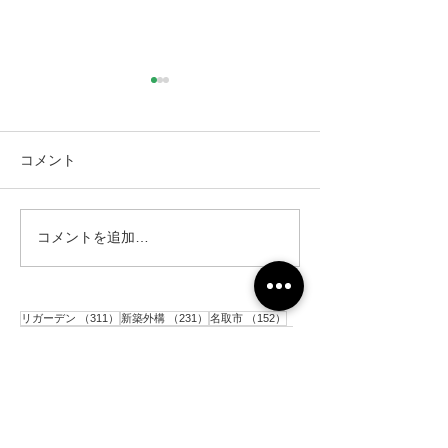
コメント
コメントを追加…
仙台市｜人工芝とテラス
仙台市｜人工芝
と目隠しフェンス工事・2
と目隠しフェン
311件の記事
231件の記事
152件の記事
リガーデン
（311）
新築外構
（231）
名取市
（152）
142件の記事
120件の記事
117件の記事
CGイメージ
（142）
完成披露
（120）
太白区
（117）
106件の記事
91件の記事
81件の記事
花壇
（106）
施工前
（91）
駐車場
（81）
77件の記事
77件の記事
アプローチ
（77）
砂利敷き
（77）
73件の記事
60件の記事
コンクリート
（73）
境界ブロック
（60）
59件の記事
56件の記事
目隠しアルミフェンス
（59）
門柱
（56）
54件の記事
53件の記事
52件の記事
人工芝
（54）
ポスト
（53）
土留めブロック
（52）
49件の記事
49件の記事
48件の記事
平板
（49）
階段
（49）
インターロッキング
（48）
45件の記事
43件の記事
シンボルツリー
（45）
メッシュフェンス
（43）