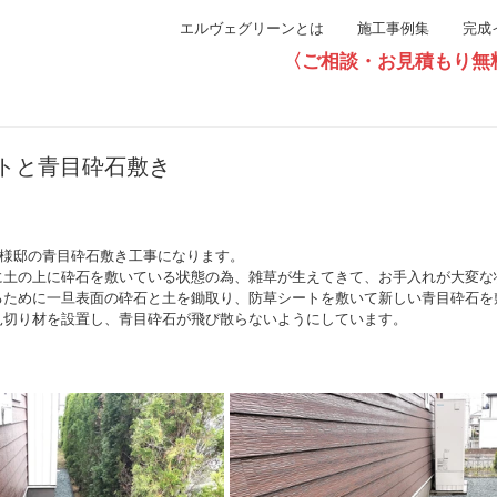
エルヴェグリーンとは
施工事例集
完成
〈ご相談・お見積もり無料〉直通0
トと青目砕石敷き
S様邸の青目砕石敷き工事になります。
に土の上に砕石を敷いている状態の為、雑草が生えてきて、お手入れが大変な
るために一旦表面の砕石と土を鋤取り、防草シートを敷いて新しい青目砕石を
見切り材を設置し、青目砕石が飛び散らないようにしています。