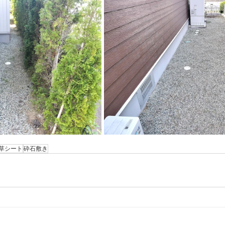
草シート
砕石敷き