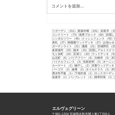
コメントを追加…
仙台市｜人工芝とテラスと目
隠しフェンス工事・3
311件の記事
231件の記
リガーデン
（311）
新築外構
（231）
名取市
（1
73件の記事
60件の
コンクリート
（73）
境界ブロック
（60）
目隠し
45件の記事
シンボルツリー
（45）
メッシュフェンス
（43）
27件の記事
27件の記
表札
（27）
樹脂製ウッドデッキ
（27）
お知らせ
21件の記事
21件の記事
ガーデンライト
（21）
通路
（21）
宮城野区
（2
15件の記事
15件の記事
多賀城市
（15）
植木
（15）
目隠しアルミスクリ
10件の記事
10件の記事
七ヶ浜町
（10）
石張り
（10）
ウッドデッキ
（9
6件の記事
6件の記事
5
山元町
（6）
バリアフリー
（6）
大崎市
（5）
木
3件の記事
3件の記事
バイナルフェンス
（3）
化粧砂利
（3）
オーニン
2件の記事
2件の記事
カーゲート
（2）
物干し
（2）
木製ウッドデッキ
2件の記事
2件の記事
2
パーゴラ
（2）
倉庫
（2）
タイルテラス
（2）
木
1件の記事
1件の記事
透水性平板
（1）
下地作成
（1）
ロックガーデン
1件の記事
1件の記事
塩釜市
（1）
パンフレット
（1）
雑草対策
（1）
エルヴェグリーン
〒981-1204 宮城県名取市閖上東1丁目8-1