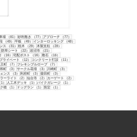
市｜人工芝とテラスと目
フェンス工事・2
1件の記事
81件の記事
77件の記事
77件の記事
車場
（81）
砂利敷き
（77）
アプローチ
（77）
2件の記事
49件の記事
49件の記事
48件の記事
段
（49）
平板
（49）
インターロッキング
（48）
31件の記事
29件の記事
28件の記事
ンス
（31）
枕木
（29）
木製支柱
（28）
22件の記事
22件の記事
21件の記事
）
防草シート
（22）
岩沼市
（21）
件の記事
16件の記事
16件の記事
16件の記事
栓
（16）
宅配ポスト
（16）
敷石
（16）
12件の記事
12件の記事
11件の記事
プライベート
（12）
コンクリート打設
（11）
件の記事
7件の記事
7件の記事
蔵王町
（7）
フレキシブルロープ
（7）
件の記事
3件の記事
3件の記事
3件の記事
和町
（3）
サークル花壇
（3）
川崎町
（3）
3件の記事
3件の記事
3件の記事
ェンス
（3）
利府町
（3）
柴田町
（3）
の記事
2件の記事
2件の記事
2件の記事
ラーライト
（2）
仙台市
（2）
カーゲート
（2）
記事
1件の記事
1件の記事
1件の記事
（1）
人工木デッキ
（1）
バイクガレージ
（1）
記事
1件の記事
1件の記事
1件の記事
ク積
（1）
ドッグラン
（1）
剪定
（1）