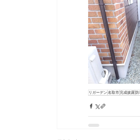
リガーデン
名取市
完成披露
防