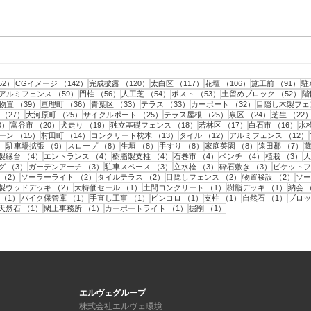
柴田町｜ミニドッグランの作
仙台
成と目隠しフェンスの設置工
隠し
事
152件の記事
142件の記事
120件の記事
117件の記事
106件の記事
9
52）
CGイメージ
（142）
完成披露
（120）
太白区
（117）
花壇
（106）
施工前
（91）
駐
事
記事
59件の記事
56件の記事
54件の記事
53件の記事
5
アルミフェンス
（59）
門柱
（56）
人工芝
（54）
ポスト
（53）
土留めブロック
（52）
階
43件の記事
39件の記事
36件の記事
33件の記事
33件の記事
32件の記事
物置
（39）
亘理町
（36）
青葉区
（33）
テラス
（33）
カーポート
（32）
目隠し木製フェ
事
27件の記事
25件の記事
25件の記事
25件の記事
24件の記事
（27）
大河原町
（25）
サイクルポート
（25）
テラス屋根
（25）
泉区
（24）
芝生
（22
20件の記事
20件の記事
19件の記事
18件の記事
17件の記事
16
0）
富谷市
（20）
犬走り
（19）
独立基礎フェンス
（18）
若林区
（17）
白石市
（16）
水
15件の記事
14件の記事
13件の記事
12件の記事
ーン
（15）
村田町
（14）
コンクリート枕木
（13）
タイル
（12）
アルミフェンス
（12）
9件の記事
9件の記事
8件の記事
8件の記事
8件の記事
8件の記事
7
）
駐車場拡張
（9）
スロープ
（8）
生垣
（8）
手すり
（8）
家庭菜園
（8）
遠田郡
（7）
件の記事
4件の記事
4件の記事
4件の記事
4件の記事
4件の記事
3
製縁台
（4）
エントランス
（4）
樹脂製支柱
（4）
石巻市
（4）
ベンチ
（4）
植栽
（3）
大
3件の記事
3件の記事
3件の記事
3件の記事
3件の記事
グ
（3）
ガーデンアーチ
（3）
駐車スペース
（3）
立水栓
（3）
砕石敷き
（3）
ピケットフ
2件の記事
2件の記事
2件の記事
2件の記事
2件
（2）
ソーラーライト
（2）
タイルテラス
（2）
目隠しフェンス
（2）
物置移設
（2）
ソー
件の記事
2件の記事
1件の記事
1件の記事
1件の
製ウッドデッキ
（2）
大特価セール
（1）
土間コンクリート
（1）
樹脂デッキ
（1）
納会
1件の記事
1件の記事
1件の記事
1件の記事
1件の記事
1件の
（1）
バイク保管庫
（1）
手直し工事
（1）
ピンコロ
（1）
支柱
（1）
自然石
（1）
ブロッ
1件の記事
1件の記事
1件の記事
1件の記事
1件の記事
天然石
（1）
閖上事務所
（1）
カーポートライト
（1）
掘削
（1）
エルヴェグループ
株式会社エルヴェ環境