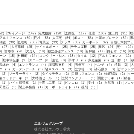
仙台市｜人工芝とテラスと目
仙台
隠しフェンス工事・2
隠し
事
152件の記事
142件の記事
120件の記事
117件の記事
106件の記事
9
52）
CGイメージ
（142）
完成披露
（120）
太白区
（117）
花壇
（106）
施工前
（91）
駐
記事
59件の記事
56件の記事
54件の記事
53件の記事
5
アルミフェンス
（59）
門柱
（56）
人工芝
（54）
ポスト
（53）
土留めブロック
（52）
階
43件の記事
39件の記事
36件の記事
33件の記事
33件の記事
32件の記事
物置
（39）
亘理町
（36）
青葉区
（33）
テラス
（33）
カーポート
（32）
目隠し木製フェ
事
27件の記事
25件の記事
25件の記事
25件の記事
24件の記事
（27）
大河原町
（25）
サイクルポート
（25）
テラス屋根
（25）
泉区
（24）
芝生
（22
20件の記事
20件の記事
19件の記事
18件の記事
17件の記事
16
0）
富谷市
（20）
犬走り
（19）
独立基礎フェンス
（18）
若林区
（17）
白石市
（16）
水
15件の記事
14件の記事
13件の記事
12件の記事
ーン
（15）
村田町
（14）
コンクリート枕木
（13）
タイル
（12）
アルミフェンス
（12）
9件の記事
9件の記事
8件の記事
8件の記事
8件の記事
8件の記事
7
）
駐車場拡張
（9）
スロープ
（8）
生垣
（8）
手すり
（8）
家庭菜園
（8）
遠田郡
（7）
件の記事
4件の記事
4件の記事
4件の記事
4件の記事
4件の記事
3
製縁台
（4）
エントランス
（4）
樹脂製支柱
（4）
石巻市
（4）
ベンチ
（4）
植栽
（3）
大
3件の記事
3件の記事
3件の記事
3件の記事
3件の記事
グ
（3）
ガーデンアーチ
（3）
駐車スペース
（3）
立水栓
（3）
砕石敷き
（3）
ピケットフ
2件の記事
2件の記事
2件の記事
2件の記事
2件
（2）
ソーラーライト
（2）
タイルテラス
（2）
目隠しフェンス
（2）
物置移設
（2）
ソー
件の記事
2件の記事
1件の記事
1件の記事
1件の
製ウッドデッキ
（2）
大特価セール
（1）
土間コンクリート
（1）
樹脂デッキ
（1）
納会
1件の記事
1件の記事
1件の記事
1件の記事
1件の記事
1件の
（1）
バイク保管庫
（1）
手直し工事
（1）
ピンコロ
（1）
支柱
（1）
自然石
（1）
ブロッ
1件の記事
1件の記事
1件の記事
1件の記事
1件の記事
天然石
（1）
閖上事務所
（1）
カーポートライト
（1）
掘削
（1）
エルヴェグループ
株式会社エルヴェ環境