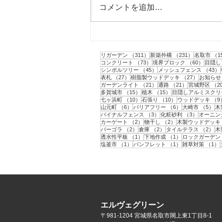
コメントを追加…
柴田町｜ミニドッグランの作
成と目隠しフェンスの設置工
311件の記事
231件の記
リガーデン
（311）
新築外構
（231）
名取市
（1
事
73件の記事
60件の
コンクリート
（73）
境界ブロック
（60）
目隠し
45件の記事
シンボルツリー
（45）
メッシュフェンス
（43）
27件の記事
27件の記
表札
（27）
樹脂製ウッドデッキ
（27）
お知らせ
21件の記事
21件の記事
ガーデンライト
（21）
通路
（21）
宮城野区
（2
15件の記事
15件の記事
多賀城市
（15）
植木
（15）
目隠しアルミスクリ
10件の記事
10件の記事
七ヶ浜町
（10）
石張り
（10）
ウッドデッキ
（9
6件の記事
6件の記事
5
山元町
（6）
バリアフリー
（6）
大崎市
（5）
木
3件の記事
3件の記事
バイナルフェンス
（3）
化粧砂利
（3）
オーニン
2件の記事
2件の記事
カーゲート
（2）
物干し
（2）
木製ウッドデッキ
2件の記事
2件の記事
2
パーゴラ
（2）
倉庫
（2）
タイルテラス
（2）
木
1件の記事
1件の記事
透水性平板
（1）
下地作成
（1）
ロックガーデン
1件の記事
1件の記事
塩釜市
（1）
パンフレット
（1）
雑草対策
（1）
エルヴェグリーン
〒981-1204 宮城県名取市閖上東1丁目8-1