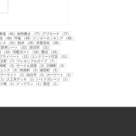
市｜人工芝とテラスと目
フェンス工事・1
1件の記事
81件の記事
77件の記事
77件の記事
車場
（81）
砂利敷き
（77）
アプローチ
（77）
2件の記事
49件の記事
49件の記事
48件の記事
段
（49）
平板
（49）
インターロッキング
（48）
31件の記事
29件の記事
28件の記事
ンス
（31）
枕木
（29）
木製支柱
（28）
22件の記事
22件の記事
21件の記事
）
防草シート
（22）
岩沼市
（21）
件の記事
16件の記事
16件の記事
16件の記事
栓
（16）
宅配ポスト
（16）
敷石
（16）
12件の記事
12件の記事
11件の記事
プライベート
（12）
コンクリート打設
（11）
件の記事
7件の記事
7件の記事
蔵王町
（7）
フレキシブルロープ
（7）
件の記事
3件の記事
3件の記事
3件の記事
和町
（3）
サークル花壇
（3）
川崎町
（3）
3件の記事
3件の記事
3件の記事
ェンス
（3）
利府町
（3）
柴田町
（3）
の記事
2件の記事
2件の記事
2件の記事
ラーライト
（2）
仙台市
（2）
カーゲート
（2）
記事
1件の記事
1件の記事
1件の記事
（1）
人工木デッキ
（1）
バイクガレージ
（1）
記事
1件の記事
1件の記事
1件の記事
ク積
（1）
ドッグラン
（1）
剪定
（1）