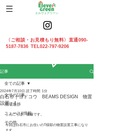
エルヴェグリーン
〈ご相談・お見積もり無料〉直通090-
5187-7836 TEL022-797-9206
お問合せ
記事
全ての記事
2024年7月10日
読了時間: 1分
全ての記事
白石市｜ヨドコウ BEAMS DESIGN 物置
設置・1
現場進捗
ニュース&情報
こんにちは、遠藤です。
その他
今回は白石市にお住いのT様邸の物置設置工事になり
ます。