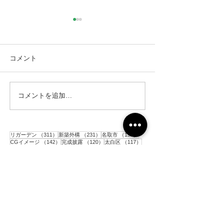
コメント
コメントを追加…
仙台市｜人工芝とテラス
仙台市｜人工芝
と目隠しフェンス工事・2
と目隠しフェン
311件の記事
231件の記事
152件の記事
リガーデン
（311）
新築外構
（231）
名取市
（152）
142件の記事
120件の記事
117件の記事
CGイメージ
（142）
完成披露
（120）
太白区
（117）
106件の記事
91件の記事
81件の記事
花壇
（106）
施工前
（91）
駐車場
（81）
77件の記事
77件の記事
アプローチ
（77）
砂利敷き
（77）
73件の記事
60件の記事
コンクリート
（73）
境界ブロック
（60）
59件の記事
56件の記事
目隠しアルミフェンス
（59）
門柱
（56）
54件の記事
53件の記事
52件の記事
人工芝
（54）
ポスト
（53）
土留めブロック
（52）
49件の記事
49件の記事
48件の記事
平板
（49）
階段
（49）
インターロッキング
（48）
45件の記事
43件の記事
シンボルツリー
（45）
メッシュフェンス
（43）
39件の記事
36件の記事
33件の記事
33件の記事
物置
（39）
亘理町
（36）
青葉区
（33）
テラス
（33）
32件の記事
31件の記事
カーポート
（32）
目隠し木製フェンス
（31）
29件の記事
28件の記事
枕木
（29）
木製支柱
（28）