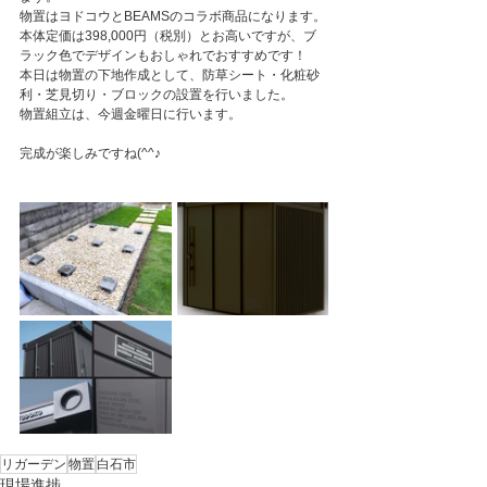
物置はヨドコウとBEAMSのコラボ商品になります。
本体定価は398,000円（税別）とお高いですが、ブ
ラック色でデザインもおしゃれでおすすめです！
本日は物置の下地作成として、防草シート・化粧砂
利・芝見切り・ブロックの設置を行いました。
物置組立は、今週金曜日に行います。
完成が楽しみですね(^^♪
リガーデン
物置
白石市
現場進捗