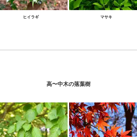
ヒイラギ
マサキ
高〜中木の落葉樹