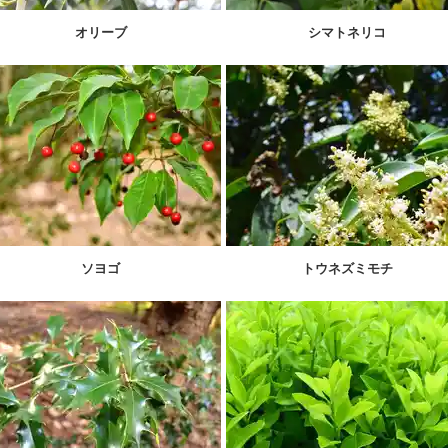
オリーブ
シマトネリコ
ソヨゴ
トウネズミモチ