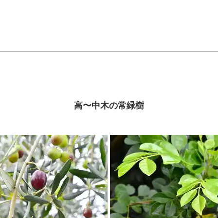
高〜中木の常緑樹