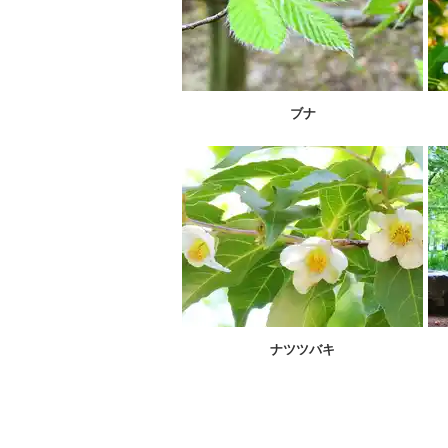
ブナ
ナツツバキ