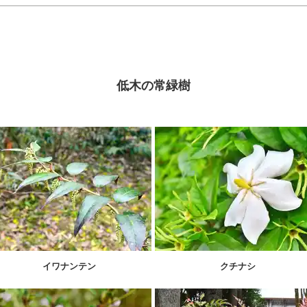
低木の常緑樹
イワナンテン
クチナシ