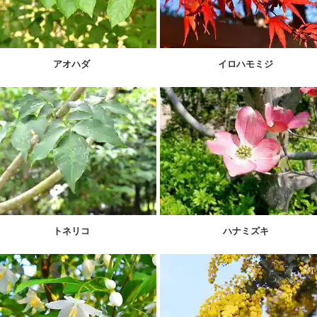
アオハダ
イロハモミジ
トネリコ
ハナミズキ