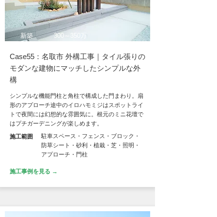
新築
300～350万
Case55：名取市 外構工事｜タイル張りの
モダンな建物にマッチしたシンプルな外
構
シンプルな機能門柱と角柱で構成した門まわり。扇
形のアプローチ途中のイロハモミジはスポットライ
トで夜間には幻想的な雰囲気に。根元のミニ花壇で
はプチガーデニングが楽しめます。
駐車スペース・フェンス・ブロック・
施工範囲
防草シート・砂利・植栽・芝・照明・
アプローチ・門柱
施工事例を見る →