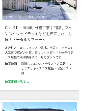
リガーデン
300～350万
Case111：亘理町 外構工事｜目隠しフェ
ンスやウッドデッキなどを設置した、お
庭のトータルリフォーム
多段柱とアルミフェンスで隣地の目隠し、テラスや
人工芝で寛ぎのお庭、更にウッドデッキと物干付テ
ラス屋根で洗濯物を楽に干せるプランです。
目隠しフェンス・テラス・人工芝・ウ
施工範囲
ッドデッキ・テラス屋根・宅配ポスト
他
施工事例を見る →