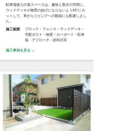
駐車場後ろの省スペースは、趣味と寛ぎの空間に。
ウッドデッキが物置の妨げにならないよう45°にカ
ットして、車からリビングへの動線にも配慮しまし
た。
ブロック・フェンス・ウッドデッキ・
施工範囲
宅配ポスト・物置・カーポート・駐車
場・アプローチ・砂利式等
施工事例を見る →
リガーデン
350〜400万