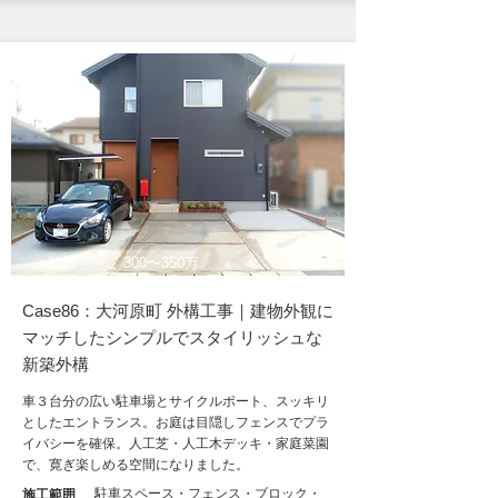
新築
300〜350万
Case86：大河原町 外構工事｜建物外観に
マッチしたシンプルでスタイリッシュな
新築外構
車３台分の広い駐車場とサイクルポート、スッキリ
としたエントランス。お庭は目隠しフェンスでプラ
イバシーを確保。人工芝・人工木デッキ・家庭菜園
で、寛ぎ楽しめる空間になりました。
駐車スペース・フェンス・ブロック・
施工範囲