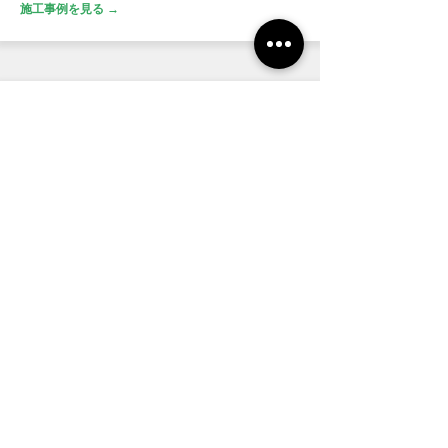
施工事例を見る →
新築
350〜400万
Case37：大河原町 外構工事｜リクシルの
スマート宅配ポストを設置した、ストレ
スフリーなエントランス空間
宅配ポスト、カーポートやサイクルポートを設置し
たバリアフリーのエントランス空間。玄関前には、
高さのある塀と花壇が一体となったプライバシーブ