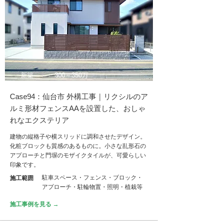
新築
300～350万
Case94：仙台市 外構工事｜リクシルのア
ルミ形材フェンスAAを設置した、おしゃ
れなエクステリア
建物の縦格子や横スリッドに調和させたデザイン。
化粧ブロックも質感のあるものに。小さな乱形石の
アプローチと門塀のモザイクタイルが、可愛らしい
印象です。
駐車スペース・フェンス・ブロック・
施工範囲
アプローチ・駐輪物置・照明・植栽等
施工事例を見る →