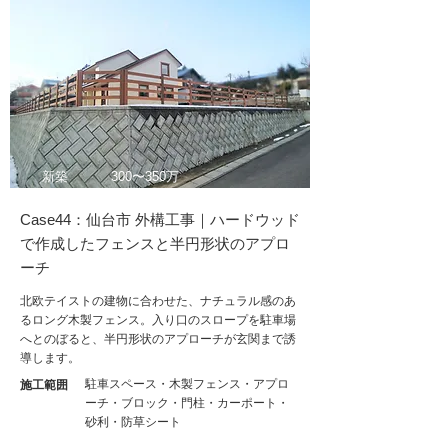
新築
300〜350万
Case44：仙台市 外構工事｜ハードウッド
で作成したフェンスと半円形状のアプロ
ーチ
北欧テイストの建物に合わせた、ナチュラル感のあ
るロング木製フェンス。入り口のスロープを駐車場
へとのぼると、半円形状のアプローチが玄関まで誘
導します。
駐車スペース・木製フェンス・アプロ
施工範囲
ーチ・ブロック・門柱・カーポート・
砂利・防草シート