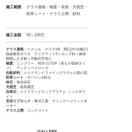
施工範囲
テラス屋根・物置・花壇・天然芝・
防草シート・テラス土間・砂利
施工金額
50～100万
テラス屋根
：リクシル テラスVB 間口25☓出幅13
熱線吸収ポリカ クリアマットS＋ロング柱＋躯体
隙間ふさぎ材＋可動式竿掛け
物置
：シンプリー MJX-217DP（長もの収納タイ
プ） アンティークローズ
化粧砂利
：メイクランドファイングラヴェル菜の花
防草シート
：ザバーン240Ｇ
砕石
：青目砕石
天然芝
：姫高麗芝
自然石
：メイクランドロックアイテム シックホワ
イト
見切りブロック
：東洋工業 ヴィンテージウッドボ
ーダー
テラス土間
：コンクリート
GALLERY