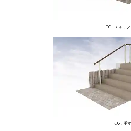
CG：アルミフ
CG：手