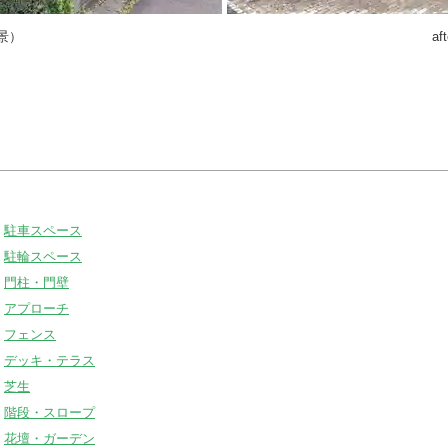
全景）
a
駐車スペース
駐輪スペース
門柱・門壁
アプローチ
フェンス
デッキ・テラス
芝生
階段・スロープ
​花壇・ガーデン