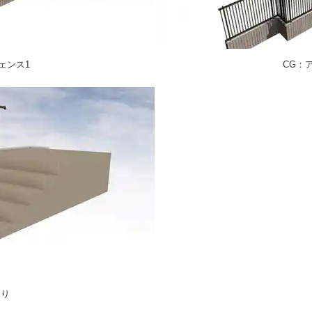
ェンス1
CG：
すり