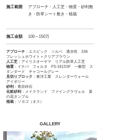
施工範囲
アプローチ・人工芝・物置・砂利敷
き・防草シート敷き・植栽
施工金額
100～150万
アプローチ
：エスビック ソルベ 透水性 336
フレッシュホワイト＋クリアブラウン
人工芝
：アイリスオーヤマ リアル防草人工芝
物置
：イナバ フォルタ FS-1815SF 一般型 ス
タンダード チャコールグレー
見切りブロック
：東洋工業 スレンダーウォール
アイボリー
砂利
：青目砕石
化粧砂利
：メイクランド ファイングラヴェル 菜
の花タンブル
植栽
：ソヨゴ（オス）
GALLERY