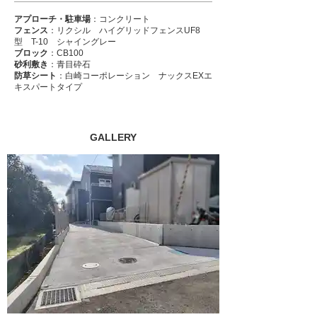
アプローチ・駐車場
：コンクリート
フェンス
：リクシル ハイグリッドフェンスUF8
型 T-10 シャイングレー
ブロック
：CB100
砂利敷き
：青目砕石
防草シート
：白崎コーポレーション ナックスEXエ
キスパートタイプ
GALLERY