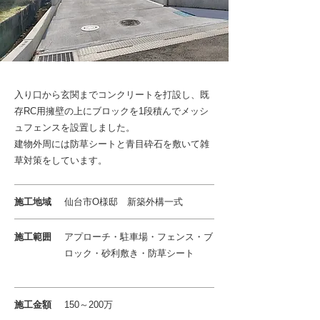
入り口から玄関までコンクリートを打設し、既
存RC用擁壁の上にブロックを1段積んでメッシ
ュフェンスを設置しました。
建物外周には防草シートと青目砕石を敷いて雑
草対策をしています。
施工地域
仙台市O様邸 新築外構一式
施工範囲
アプローチ・駐車場・フェンス・ブ
ロック・砂利敷き・防草シート
施工金額
150～200万