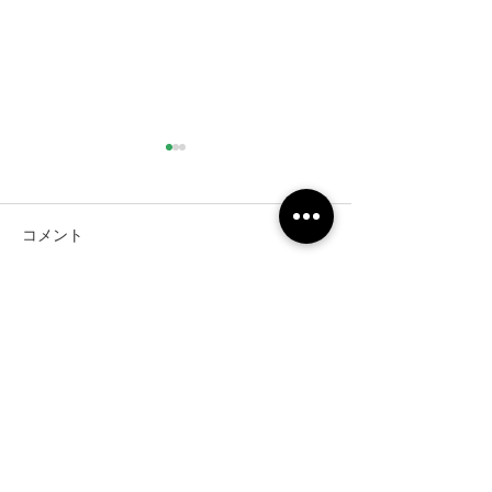
コメント
人工芝のサンプ
コメントを追加…
施工事例のパンフレット
作成
311件の記事
231件の記事
152件の記事
リガーデン
（311）
新築外構
（231）
名取市
（152）
142件の記事
120件の記事
117件の記事
CGイメージ
（142）
完成披露
（120）
太白区
（117）
106件の記事
91件の記事
81件の記事
花壇
（106）
施工前
（91）
駐車場
（81）
77件の記事
77件の記事
アプローチ
（77）
砂利敷き
（77）
73件の記事
60件の記事
コンクリート
（73）
境界ブロック
（60）
59件の記事
56件の記事
目隠しアルミフェンス
（59）
門柱
（56）