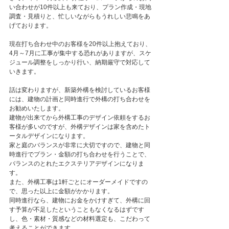
い合わせが10件以上も来ており、プラン作成・現地
調査・見積りと、忙しいながらもうれしい悲鳴をあ
げております。
現在打ち合わせ中のお客様を20件以上抱えており、
4月～7月に工事が集中する恐れがありますが、スケ
ジュール調整をしっかり行い、納期厳守で対応して
いきます。
話は変わりますが、新築外構を検討しているお客様
には、建物の計画と同時進行で外構の打ち合わせを
お勧めいたします。
建物が出来てから外構工事のデザイン依頼をするお
客様が多いのですが、外構デザインは家を含めたト
ータルデザインになります。
家と庭のバランスが非常に大切ですので、建物と同
時進行でプラン・金額の打ち合わせを行うことで、
バランスのとれたエクステリアデザインになりま
す。
また、外構工事は1軒ごとにオーダーメイドですの
で、思った以上に金額がかかります。
同時進行なら、建物にお金をかけすぎて、外構に回
す予算が不足したということもなくなるはずです
し、色・素材・質感などの材料選定も、こだわって
考えることができます。