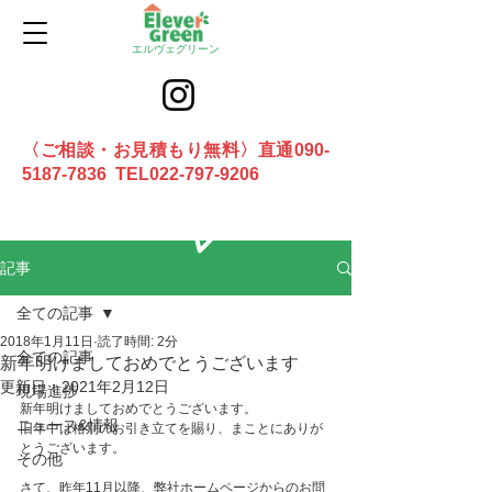
エルヴェグリーン
〈ご相談・お見積もり無料〉直通090-
5187-7836 TEL022-797-9206
お問合せ
記事
全ての記事
2018年1月11日
読了時間: 2分
全ての記事
新年明けましておめでとうございます
更新日：
2021年2月12日
現場進捗
新年明けましておめでとうございます。
ニュース&情報
旧年中は格別のお引き立てを賜り、まことにありが
とうございます。
その他
さて、昨年11月以降、弊社ホームページからのお問