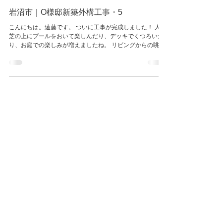
2020年8月8日
読了時間: 1分
岩沼市｜O様邸新築外構工事・5
こんにちは。遠藤です。 ついに工事が完成しました！ 人工
芝の上にプールをおいて楽しんだり、デッキでくつろいだ
り、お庭での楽しみが増えましたね。 リビングからの眺め
も、植栽や花壇で癒し効果抜群です。 通行人の視線もちょ
うどシンボルツリーが目隠しとなってくれます。...