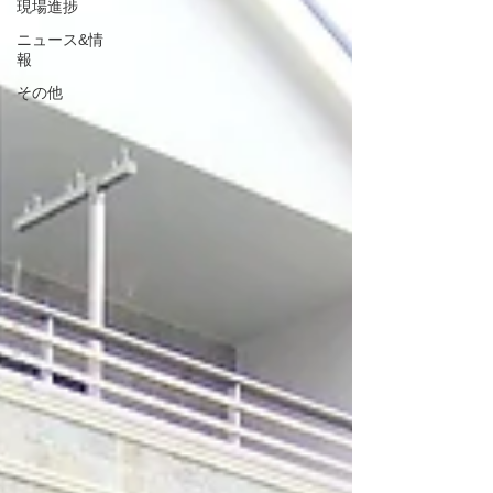
現場進捗
ニュース&情
報
その他