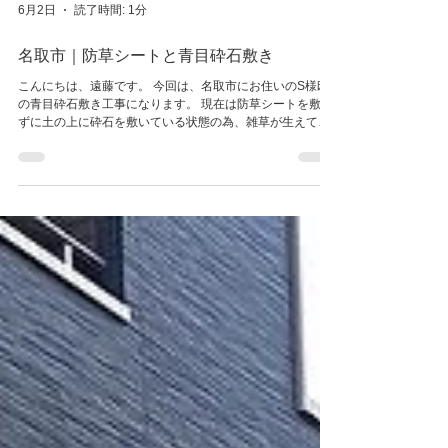
6月2日
読了時間: 1分
名取市｜防草シートと青目砕石敷き
こんにちは、遠藤です。 今回は、名取市にお住いのS様邸
の青目砕石敷き工事になります。 現在は防草シートを敷か
ずに土の上に砕石を敷いている状態の為、雑草が生えてき
て、お手入れが大変な状態でした。 そこで、その不満を解
決するために一旦表面の砕石と土を鋤取り、防草シートを
敷いて新しい青目砕石を敷きました。 裏庭の植栽周辺には
樹脂の見切り材を設置し、青目砕石が飛び散らないように
しています。 完成 施工途中 施工前