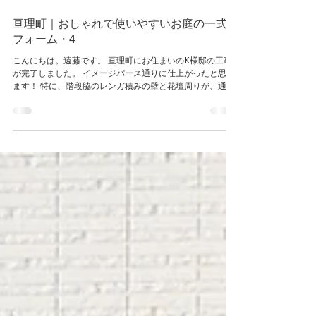
2022年4月4日
読了時間: 1分
亘理町｜おしゃれで使いやすいお庭の一式リ
フォーム・4
こんにちは。遠藤です。 亘理町にお住まいのK様邸の工事
が完了しました。 イメージパース通りに仕上がったと思い
ます！ 特に、階段脇のレンガ積みの壁と花壇周りが、通行
人の目線に止まりますね＼(^o^)／ ポストの配置を見直した
り、スロープも設置したりして使いやすく、手入れをあ
ま...