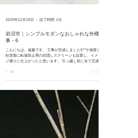
2020年12月10日
読了時間: 1分
岩沼市｜シンプルモダンなおしゃれな外構工
事・6
こんにちは。遠藤です。 工事が完成しました!(^^)! 物置と門
柱背面に転落防止用の目隠しスクリーンも設置し、イメー
ジ通りに仕上がったと思います。 引っ越し前に全て完成し
て良かったです。 建物の雰囲気に合わせて、シックにまと
めたクールテイストなデザインになっております。...