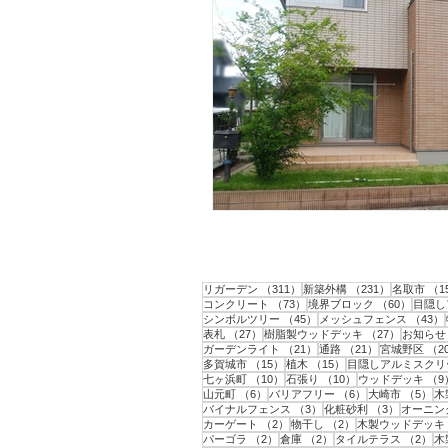
311件の記事
231件の記
リガーデン
（311）
新築外構
（231）
名取市
（1
73件の記事
60件の
コンクリート
（73）
境界ブロック
（60）
目隠し
45件の記事
シンボルツリー
（45）
メッシュフェンス
（43）
27件の記事
27件の記
表札
（27）
樹脂製ウッドデッキ
（27）
お知らせ
21件の記事
21件の記事
ガーデンライト
（21）
通路
（21）
宮城野区
（2
15件の記事
15件の記事
多賀城市
（15）
植木
（15）
目隠しアルミスクリ
10件の記事
10件の記事
七ヶ浜町
（10）
石張り
（10）
ウッドデッキ
（9
6件の記事
6件の記事
5
山元町
（6）
バリアフリー
（6）
大崎市
（5）
木
3件の記事
3件の記事
バイナルフェンス
（3）
化粧砂利
（3）
オーニン
2件の記事
2件の記事
カーゲート
（2）
物干し
（2）
木製ウッドデッキ
2件の記事
2件の記事
2
パーゴラ
（2）
倉庫
（2）
タイルテラス
（2）
木