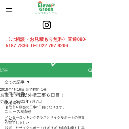
エルヴェグリーン
〈ご相談・お見積もり無料〉直通090-
5187-7836 TEL022-797-9206
お問合せ
記事
全ての記事
2018年4月16日
読了時間: 1分
全ての記事
名取市Ｎ様邸外構工事６日目！
更新日：
2021年7月7日
現場進捗
名取市Ｎ様邸の工事6日目になります。
ニュース&情報
インターロッキングテラスとサイクルポートの設置
その他
が完了しました！
設置したサイクルポートはぎりぎり軽自動車も駐車