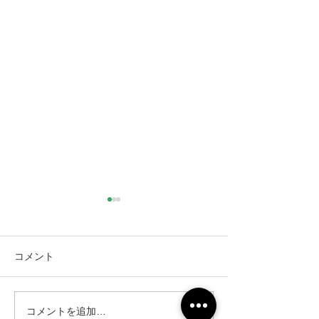
コメント
コメントを追加…
仙台市｜人工芝とテラス
仙台市｜人工芝