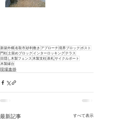
新築外構
名取市
砂利敷き
アプローチ
境界ブロック
ポスト
門柱
土留めブロック
インターロッキング
テラス
目隠し木製フェンス
木製支柱
表札
サイクルポート
木製縁台
現場進捗
すべて表示
最新記事