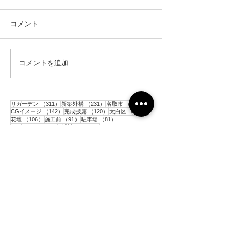
コメント
コメントを追加…
仙台市｜人工芝とテラス
仙台市｜人工芝
と目隠しフェンス工事・2
と目隠しフェン
311件の記事
231件の記事
152件の記事
リガーデン
（311）
新築外構
（231）
名取市
（152）
142件の記事
120件の記事
117件の記事
CGイメージ
（142）
完成披露
（120）
太白区
（117）
106件の記事
91件の記事
81件の記事
花壇
（106）
施工前
（91）
駐車場
（81）
77件の記事
77件の記事
アプローチ
（77）
砂利敷き
（77）
73件の記事
60件の記事
コンクリート
（73）
境界ブロック
（60）
59件の記事
56件の記事
目隠しアルミフェンス
（59）
門柱
（56）
54件の記事
53件の記事
52件の記事
人工芝
（54）
ポスト
（53）
土留めブロック
（52）
49件の記事
49件の記事
48件の記事
平板
（49）
階段
（49）
インターロッキング
（48）
45件の記事
43件の記事
シンボルツリー
（45）
メッシュフェンス
（43）
39件の記事
36件の記事
33件の記事
33件の記事
物置
（39）
亘理町
（36）
青葉区
（33）
テラス
（33）
32件の記事
31件の記事
カーポート
（32）
目隠し木製フェンス
（31）
29件の記事
28件の記事
枕木
（29）
木製支柱
（28）
27件の記事
27件の記事
樹脂製ウッドデッキ
（27）
表札
（27）
27件の記事
25件の記事
25件の記事
お知らせ
（27）
テラス屋根
（25）
大河原町
（25）
25件の記事
24件の記事
22件の記事
サイクルポート
（25）
泉区
（24）
芝生
（22）
22件の記事
21件の記事
防草シート
（22）
岩沼市
（21）
21件の記事
21件の記事
20件の記事
ガーデンライト
（21）
通路
（21）
宮城野区
（20）