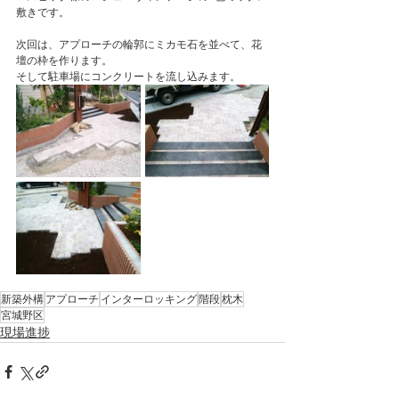
敷きです。
次回は、アプローチの輪郭にミカモ石を並べて、花
壇の枠を作ります。
そして駐車場にコンクリートを流し込みます。
新築外構
アプローチ
インターロッキング
階段
枕木
宮城野区
現場進捗