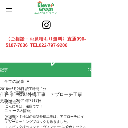
エルヴェグリーン
〈ご相談・お見積もり無料〉直通090-
5187-7836 TEL022-797-9206
お問合せ
記事
全ての記事
2018年6月26日
読了時間: 1分
全ての記事
仙台市Ｔ様邸外構工事｜アプローチ工事
更新日：
2021年7月7日
現場進捗
こんにちは、遠藤です！
ニュース&情報
宮城野区Ｔ様邸の新築外構工事は、アプローチにイ
その他
ンターロッキングブロックを敷きました。
エスビック様のロシェ・ヴィンテージの2色ミックス