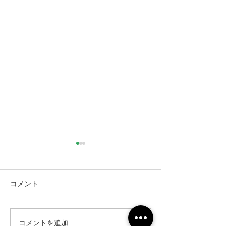
コメント
コメントを追加…
仙台市｜人工芝とテラス
仙台市｜人工芝