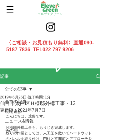
エルヴェグリーン
〈ご相談・お見積もり無料〉直通090-
5187-7836 TEL022-797-9206
お問合せ
記事
全ての記事
2019年6月26日
読了時間: 1分
全ての記事
仙台市太白区Ｈ様邸外構工事・12
更新日：
2021年7月7日
現場進捗
こんにちは。遠藤です。
ニュース&情報
Ｈ様邸外構工事も、もうじき完成します。
その他
残りの作業としては、人工芝を敷いてハードウッド
のパネルを取り付け、門柱と玄関前とアプローチを