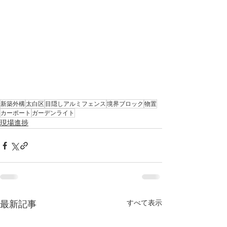
新築外構
太白区
目隠しアルミフェンス
境界ブロック
物置
カーポート
ガーデンライト
現場進捗
すべて表示
最新記事