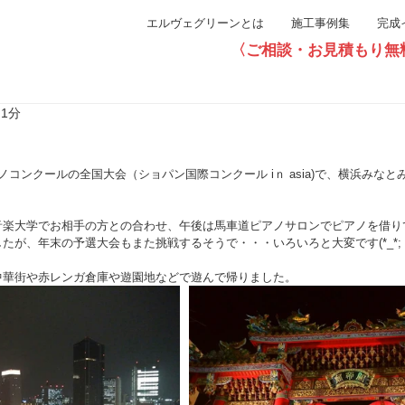
エルヴェグリーンとは
施工事例集
完成
〈ご相談・お見積もり無料〉直通0
 1分
コンクールの全国大会（ショパン国際コンクール iｎ asia)で、横浜みな
音楽大学でお相手の方との合わせ、午後は馬車道ピアノサロンでピアノを借り
たが、年末の予選大会もまた挑戦するそうで・・・いろいろと大変です(*_*;
中華街や赤レンガ倉庫や遊園地などで遊んで帰りました。