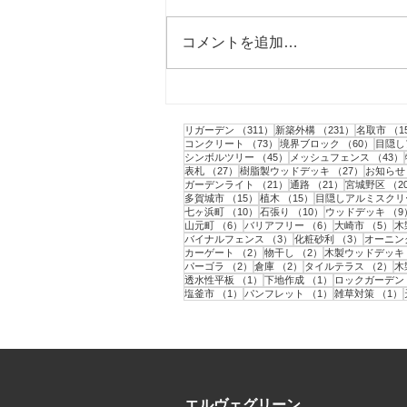
2024年 納会
コメントを追加…
311件の記事
231件の記
リガーデン
（311）
新築外構
（231）
名取市
（1
73件の記事
60件の
コンクリート
（73）
境界ブロック
（60）
目隠し
45件の記事
シンボルツリー
（45）
メッシュフェンス
（43）
27件の記事
27件の記
表札
（27）
樹脂製ウッドデッキ
（27）
お知らせ
21件の記事
21件の記事
ガーデンライト
（21）
通路
（21）
宮城野区
（2
15件の記事
15件の記事
多賀城市
（15）
植木
（15）
目隠しアルミスクリ
10件の記事
10件の記事
七ヶ浜町
（10）
石張り
（10）
ウッドデッキ
（9
6件の記事
6件の記事
5
山元町
（6）
バリアフリー
（6）
大崎市
（5）
木
3件の記事
3件の記事
バイナルフェンス
（3）
化粧砂利
（3）
オーニン
2件の記事
2件の記事
カーゲート
（2）
物干し
（2）
木製ウッドデッキ
2件の記事
2件の記事
2
パーゴラ
（2）
倉庫
（2）
タイルテラス
（2）
木
1件の記事
1件の記事
透水性平板
（1）
下地作成
（1）
ロックガーデン
1件の記事
1件の記事
塩釜市
（1）
パンフレット
（1）
雑草対策
（1）
エルヴェグリーン