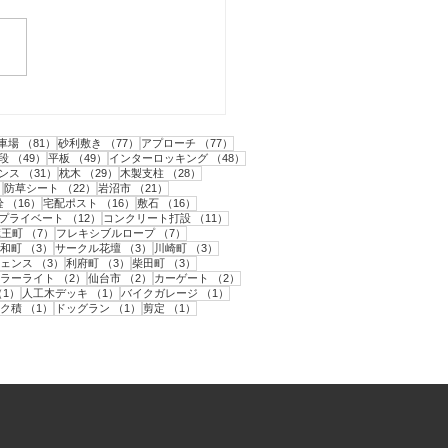
始め
1件の記事
81件の記事
77件の記事
77件の記事
車場
（81）
砂利敷き
（77）
アプローチ
（77）
2件の記事
49件の記事
49件の記事
48件の記事
段
（49）
平板
（49）
インターロッキング
（48）
31件の記事
29件の記事
28件の記事
ンス
（31）
枕木
（29）
木製支柱
（28）
22件の記事
22件の記事
21件の記事
）
防草シート
（22）
岩沼市
（21）
件の記事
16件の記事
16件の記事
16件の記事
栓
（16）
宅配ポスト
（16）
敷石
（16）
12件の記事
12件の記事
11件の記事
プライベート
（12）
コンクリート打設
（11）
件の記事
7件の記事
7件の記事
蔵王町
（7）
フレキシブルロープ
（7）
件の記事
3件の記事
3件の記事
3件の記事
和町
（3）
サークル花壇
（3）
川崎町
（3）
3件の記事
3件の記事
3件の記事
ェンス
（3）
利府町
（3）
柴田町
（3）
の記事
2件の記事
2件の記事
2件の記事
ラーライト
（2）
仙台市
（2）
カーゲート
（2）
記事
1件の記事
1件の記事
1件の記事
（1）
人工木デッキ
（1）
バイクガレージ
（1）
記事
1件の記事
1件の記事
1件の記事
ク積
（1）
ドッグラン
（1）
剪定
（1）