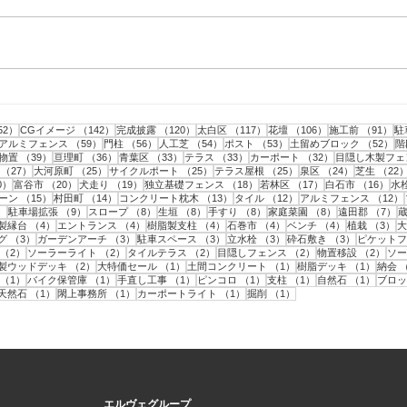
仕事
音楽鑑賞！
事
152件の記事
142件の記事
120件の記事
117件の記事
106件の記事
9
52）
CGイメージ
（142）
完成披露
（120）
太白区
（117）
花壇
（106）
施工前
（91）
駐
記事
59件の記事
56件の記事
54件の記事
53件の記事
5
アルミフェンス
（59）
門柱
（56）
人工芝
（54）
ポスト
（53）
土留めブロック
（52）
階
43件の記事
39件の記事
36件の記事
33件の記事
33件の記事
32件の記事
物置
（39）
亘理町
（36）
青葉区
（33）
テラス
（33）
カーポート
（32）
目隠し木製フェ
事
27件の記事
25件の記事
25件の記事
25件の記事
24件の記事
（27）
大河原町
（25）
サイクルポート
（25）
テラス屋根
（25）
泉区
（24）
芝生
（22
20件の記事
20件の記事
19件の記事
18件の記事
17件の記事
16
0）
富谷市
（20）
犬走り
（19）
独立基礎フェンス
（18）
若林区
（17）
白石市
（16）
水
15件の記事
14件の記事
13件の記事
12件の記事
ーン
（15）
村田町
（14）
コンクリート枕木
（13）
タイル
（12）
アルミフェンス
（12）
9件の記事
9件の記事
8件の記事
8件の記事
8件の記事
8件の記事
7
）
駐車場拡張
（9）
スロープ
（8）
生垣
（8）
手すり
（8）
家庭菜園
（8）
遠田郡
（7）
件の記事
4件の記事
4件の記事
4件の記事
4件の記事
4件の記事
3
製縁台
（4）
エントランス
（4）
樹脂製支柱
（4）
石巻市
（4）
ベンチ
（4）
植栽
（3）
大
3件の記事
3件の記事
3件の記事
3件の記事
3件の記事
グ
（3）
ガーデンアーチ
（3）
駐車スペース
（3）
立水栓
（3）
砕石敷き
（3）
ピケットフ
2件の記事
2件の記事
2件の記事
2件の記事
2件
（2）
ソーラーライト
（2）
タイルテラス
（2）
目隠しフェンス
（2）
物置移設
（2）
ソー
件の記事
2件の記事
1件の記事
1件の記事
1件の
製ウッドデッキ
（2）
大特価セール
（1）
土間コンクリート
（1）
樹脂デッキ
（1）
納会
1件の記事
1件の記事
1件の記事
1件の記事
1件の記事
1件の
（1）
バイク保管庫
（1）
手直し工事
（1）
ピンコロ
（1）
支柱
（1）
自然石
（1）
ブロッ
1件の記事
1件の記事
1件の記事
1件の記事
1件の記事
天然石
（1）
閖上事務所
（1）
カーポートライト
（1）
掘削
（1）
エルヴェグループ