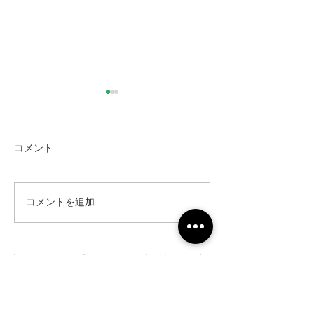
コメント
コメントを追加…
仙台市｜人工芝とテラス
仙台市｜人工芝
と目隠しフェンス工事・2
と目隠しフェン
311件の記事
231件の記事
152件の記事
リガーデン
（311）
新築外構
（231）
名取市
（152）
142件の記事
120件の記事
117件の記事
CGイメージ
（142）
完成披露
（120）
太白区
（117）
106件の記事
91件の記事
81件の記事
花壇
（106）
施工前
（91）
駐車場
（81）
77件の記事
77件の記事
アプローチ
（77）
砂利敷き
（77）
73件の記事
60件の記事
コンクリート
（73）
境界ブロック
（60）
59件の記事
56件の記事
目隠しアルミフェンス
（59）
門柱
（56）