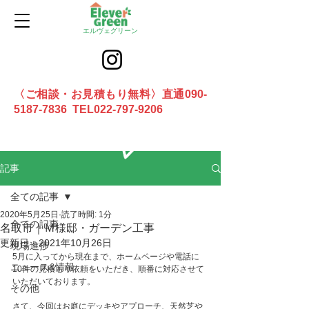
エルヴェグリーン
〈ご相談・お見積もり無料〉直通090-
5187-7836 TEL022-797-9206
お問合せ
記事
全ての記事
2020年5月25日
読了時間: 1分
全ての記事
名取市｜Ｍ様邸・ガーデン工事
更新日：
2021年10月26日
現場進捗
5月に入ってから現在まで、ホームページや電話に
ニュース&情報
10件の見積もり依頼をいただき、順番に対応させて
いただいております。
その他
さて、今回はお庭にデッキやアプローチ、天然芝や