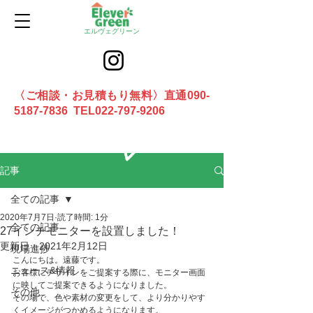
エルヴェグリーン
〈ご相談・お見積もり無料〉直通090-
5187-7836 TEL022-797-9206
お問合せ
記事
全ての記事
2020年7月7日
読了時間: 1分
全ての記事
27インチモニターを設置しました！
更新日：
2021年2月12日
現場進捗
こんにちは。遠藤です。
ニュース&情報
お客様にデザインをご提案する際に、モニター画面
に映してご提案できるようになりました。
その他
その場で、色や素材の変更をして、より分かりやす
くイメージがつかめるようになります。