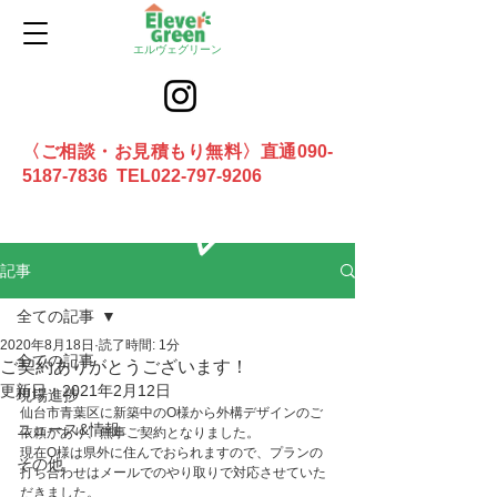
エルヴェグリーン
〈ご相談・お見積もり無料〉直通090-
5187-7836 TEL022-797-9206
お問合せ
記事
全ての記事
2020年8月18日
読了時間: 1分
全ての記事
ご契約ありがとうございます！
更新日：
2021年2月12日
現場進捗
仙台市青葉区に新築中のO様から外構デザインのご
ニュース&情報
依頼があり、無事ご契約となりました。
現在O様は県外に住んでおられますので、プランの
その他
打ち合わせはメールでのやり取りで対応させていた
だきました。