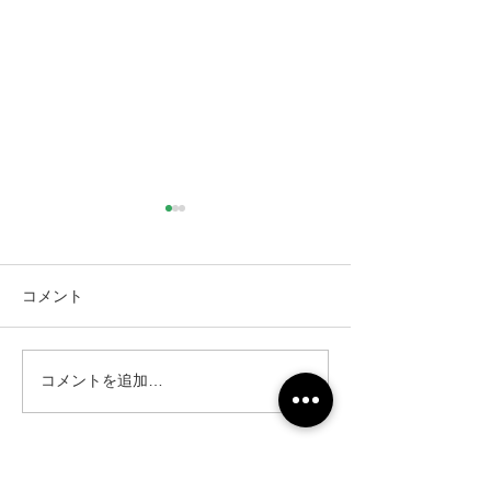
コメント
コメントを追加…
仙台市｜人工芝とテラス
仙台市｜人工芝
と目隠しフェンス工事・2
と目隠しフェン
311件の記事
231件の記事
152件の記事
リガーデン
（311）
新築外構
（231）
名取市
（152）
142件の記事
120件の記事
117件の記事
CGイメージ
（142）
完成披露
（120）
太白区
（117）