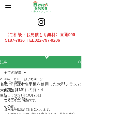
エルヴェグリーン
〈ご相談・お見積もり無料〉直通090-
5187-7836 TEL022-797-9206
お問合せ
記事
全ての記事
2020年11月18日
読了時間: 1分
全ての記事
名取市｜透水性平板を使用した大型テラスと
天然芝（TM9）の庭・4
現場進捗
更新日：
2021年10月26日
ニュース&情報
こんにちは、遠藤です。
その他
透水性平板敷き2日目になります。