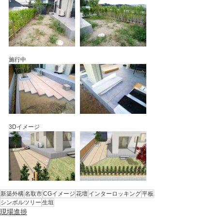
施行中
3Dイメージ
新築外構
名取市
CGイメージ
花壇
インターロッキング
平板
シンボルツリー
生垣
現場進捗