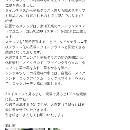
シンボルツリーの花壇枠も出来上がり、平板も半分
位敷き終えました。
タイルテラスから平板テラスへ降りる際のステップ
も納品され、設置されるのを待ち望んでおります!
(^^)!
設置するステップは、東洋工業のエントランスステ
ップユニット2段W1200（スギー）を2箇所に設置し
ます。
ステップを2箇所設置することで、タイルテラス→平
板テラス→芝の広場→タイルテラスへと回遊できる
動線になっております。
木調アルミフェンスと平板テラスの間の隙間には、
化粧砂利・メイクランド　ファイングラヴェル（タ
ンブル）菜の花を入れ、華やかさを演出。
シンボルツリーの花壇枠の中には、自然石・メイク
ランド　ロックアイテム　シックホワイト　を入れ
て、ロックガーデン風に演出します。
3Ｄイメージで見るより、現場で見ると120％位素敵
に見えますね！
今週で完成する予定ですが、天然芝（ＴＭ-9）は春
先に敷かせていただきます。
引き続き、よろしくお願いいたします。
施行前