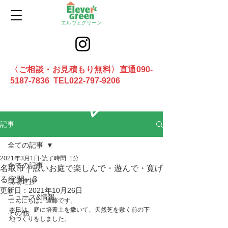
エルヴェグリーン
〈ご相談・お見積もり無料〉直通090-
5187-7836 TEL022-797-9206
お問合せ
記事
全ての記事
2021年3月1日
読了時間: 1分
全ての記事
名取市｜広いお庭で楽しんで・遊んで・寛げ
る空間・3
現場進捗
更新日：
2021年10月26日
ニュース&情報
こんにちは。遠藤です。
本日は、庭に培養土を撒いて、天然芝を敷く前の下
その他
地づくりをしました。