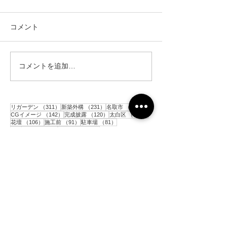
コメント
コメントを追加…
仙台市｜人工芝とテラス
仙台市｜人工芝
と目隠しフェンス工事・2
と目隠しフェン
311件の記事
231件の記事
152件の記事
リガーデン
（311）
新築外構
（231）
名取市
（152）
142件の記事
120件の記事
117件の記事
CGイメージ
（142）
完成披露
（120）
太白区
（117）
106件の記事
91件の記事
81件の記事
花壇
（106）
施工前
（91）
駐車場
（81）
77件の記事
77件の記事
アプローチ
（77）
砂利敷き
（77）
73件の記事
60件の記事
コンクリート
（73）
境界ブロック
（60）
59件の記事
56件の記事
目隠しアルミフェンス
（59）
門柱
（56）
54件の記事
53件の記事
52件の記事
人工芝
（54）
ポスト
（53）
土留めブロック
（52）
49件の記事
49件の記事
48件の記事
平板
（49）
階段
（49）
インターロッキング
（48）
45件の記事
43件の記事
シンボルツリー
（45）
メッシュフェンス
（43）
39件の記事
36件の記事
33件の記事
33件の記事
物置
（39）
亘理町
（36）
青葉区
（33）
テラス
（33）
32件の記事
31件の記事
カーポート
（32）
目隠し木製フェンス
（31）
29件の記事
28件の記事
枕木
（29）
木製支柱
（28）
27件の記事
27件の記事
樹脂製ウッドデッキ
（27）
表札
（27）
27件の記事
25件の記事
25件の記事
お知らせ
（27）
テラス屋根
（25）
大河原町
（25）
25件の記事
24件の記事
22件の記事
サイクルポート
（25）
泉区
（24）
芝生
（22）
22件の記事
21件の記事
防草シート
（22）
岩沼市
（21）