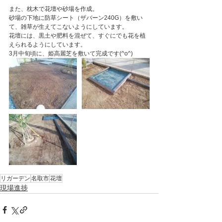
また、枕木で花壇や砂場を作成。
砂場の下地に防草シート（ザバーン240G）を敷い
て、雑草が生えてこないようにしています。
花壇には、黒土や肥料を混ぜて、すぐにでも花を植
えられるようにしています。
3月中旬頃に、姫高麗芝を敷いて完成です(^o^)
リガーデン
名取市
花壇
現場進捗