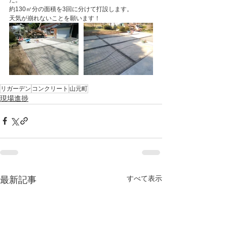
た。
約130㎡分の面積を3回に分けて打設します。
天気が崩れないことを願います！
リガーデン
コンクリート
山元町
現場進捗
すべて表示
最新記事