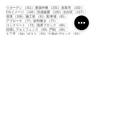
311件の記事
231件の記事
152件の記事
リガーデン
（311）
新築外構
（231）
名取市
（152）
142件の記事
120件の記事
117件の記事
CGイメージ
（142）
完成披露
（120）
太白区
（117）
106件の記事
91件の記事
81件の記事
花壇
（106）
施工前
（91）
駐車場
（81）
77件の記事
77件の記事
アプローチ
（77）
砂利敷き
（77）
73件の記事
60件の記事
コンクリート
（73）
境界ブロック
（60）
59件の記事
56件の記事
目隠しアルミフェンス
（59）
門柱
（56）
54件の記事
53件の記事
52件の記事
人工芝
（54）
ポスト
（53）
土留めブロック
（52）
49件の記事
49件の記事
48件の記事
平板
（49）
階段
（49）
インターロッキング
（48）
45件の記事
43件の記事
シンボルツリー
（45）
メッシュフェンス
（43）
39件の記事
36件の記事
33件の記事
33件の記事
物置
（39）
亘理町
（36）
青葉区
（33）
テラス
（33）
32件の記事
31件の記事
カーポート
（32）
目隠し木製フェンス
（31）
29件の記事
28件の記事
枕木
（29）
木製支柱
（28）
27件の記事
27件の記事
樹脂製ウッドデッキ
（27）
表札
（27）
27件の記事
25件の記事
25件の記事
お知らせ
（27）
テラス屋根
（25）
大河原町
（25）
25件の記事
24件の記事
22件の記事
サイクルポート
（25）
泉区
（24）
芝生
（22）
22件の記事
21件の記事
防草シート
（22）
岩沼市
（21）
21件の記事
21件の記事
20件の記事
ガーデンライト
（21）
通路
（21）
宮城野区
（20）
20件の記事
19件の記事
18件の記事
富谷市
（20）
犬走り
（19）
独立基礎フェンス
（18）
17件の記事
16件の記事
16件の記事
若林区
（17）
白石市
（16）
水栓
（16）
16件の記事
16件の記事
15件の記事
宅配ポスト
（16）
敷石
（16）
多賀城市
（15）
15件の記事
15件の記事
植木
（15）
目隠しアルミスクリーン
（15）
14件の記事
13件の記事
村田町
（14）
コンクリート枕木
（13）
12件の記事
12件の記事
アルミフェンス
（12）
プライベート
（12）
12件の記事
11件の記事
タイル
（12）
コンクリート打設
（11）
10件の記事
10件の記事
9件の記事
七ヶ浜町
（10）
石張り
（10）
駐車場拡張
（9）
9件の記事
8件の記事
8件の記事
ウッドデッキ
（9）
スロープ
（8）
生垣
（8）
8件の記事
8件の記事
7件の記事
7件の記事
手すり
（8）
家庭菜園
（8）
蔵王町
（7）
遠田郡
（7）
7件の記事
6件の記事
フレキシブルロープ
（7）
山元町
（6）
6件の記事
5件の記事
バリアフリー
（6）
大崎市
（5）