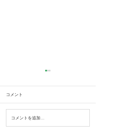
コメント
コメントを追加…
仙台市｜人工芝とテラス
仙台市｜人工芝
と目隠しフェンス工事・2
と目隠しフェン