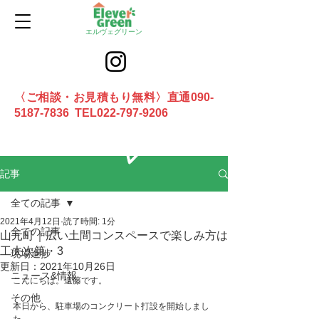
エルヴェグリーン
〈ご相談・お見積もり無料〉直通090-
5187-7836 TEL022-797-9206
お問合せ
記事
全ての記事
2021年4月12日
読了時間: 1分
全ての記事
山元町｜広い土間コンスペースで楽しみ方は
工夫次第・3
現場進捗
更新日：
2021年10月26日
ニュース&情報
こんにちは。遠藤です。
その他
本日から、駐車場のコンクリート打設を開始しまし