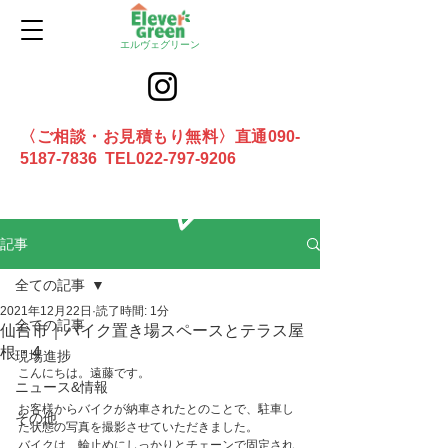
エルヴェグリーン
〈ご相談・お見積もり無料〉直通090-
5187-7836 TEL022-797-9206
お問合せ
記事
全ての記事
2021年12月22日
読了時間: 1分
全ての記事
仙台市｜バイク置き場スペースとテラス屋
根・4
現場進捗
こんにちは。遠藤です。
ニュース&情報
お客様からバイクが納車されたとのことで、駐車し
その他
た状態の写真を撮影させていただきました。
バイクは、輪止めにしっかりとチェーンで固定され