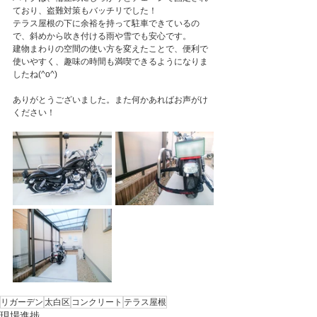
ており、盗難対策もバッチリでした！
テラス屋根の下に余裕を持って駐車できているの
で、斜めから吹き付ける雨や雪でも安心です。
建物まわりの空間の使い方を変えたことで、便利で
使いやすく、趣味の時間も満喫できるようになりま
したね(^o^)
ありがとうございました。また何かあればお声がけ
ください！
リガーデン
太白区
コンクリート
テラス屋根
現場進捗