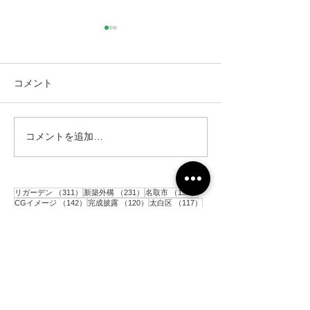
コメント
コメントを追加…
仙台市｜人工芝とテラス
仙台市｜人工芝
と目隠しフェンス工事・2
と目隠しフェン
311件の記事
231件の記事
152件の記事
リガーデン
（311）
新築外構
（231）
名取市
（152）
142件の記事
120件の記事
117件の記事
CGイメージ
（142）
完成披露
（120）
太白区
（117）
106件の記事
91件の記事
81件の記事
花壇
（106）
施工前
（91）
駐車場
（81）
77件の記事
77件の記事
アプローチ
（77）
砂利敷き
（77）
73件の記事
60件の記事
コンクリート
（73）
境界ブロック
（60）
59件の記事
56件の記事
目隠しアルミフェンス
（59）
門柱
（56）
54件の記事
53件の記事
52件の記事
人工芝
（54）
ポスト
（53）
土留めブロック
（52）
49件の記事
49件の記事
48件の記事
平板
（49）
階段
（49）
インターロッキング
（48）
45件の記事
43件の記事
シンボルツリー
（45）
メッシュフェンス
（43）
39件の記事
36件の記事
33件の記事
33件の記事
物置
（39）
亘理町
（36）
青葉区
（33）
テラス
（33）
32件の記事
31件の記事
カーポート
（32）
目隠し木製フェンス
（31）
29件の記事
28件の記事
枕木
（29）
木製支柱
（28）