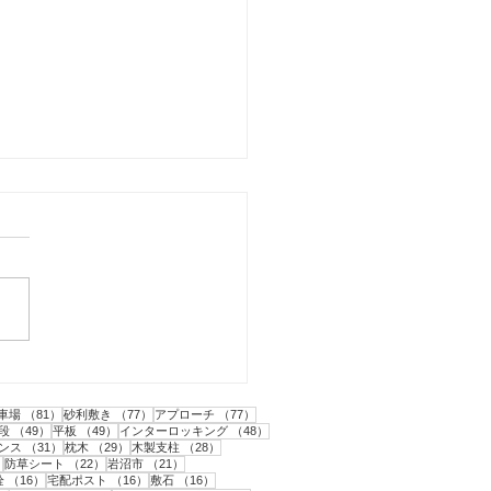
市｜人工芝とテラスと目
フェンス工事・1
1件の記事
81件の記事
77件の記事
77件の記事
車場
（81）
砂利敷き
（77）
アプローチ
（77）
2件の記事
49件の記事
49件の記事
48件の記事
段
（49）
平板
（49）
インターロッキング
（48）
31件の記事
29件の記事
28件の記事
ンス
（31）
枕木
（29）
木製支柱
（28）
22件の記事
22件の記事
21件の記事
）
防草シート
（22）
岩沼市
（21）
件の記事
16件の記事
16件の記事
16件の記事
栓
（16）
宅配ポスト
（16）
敷石
（16）