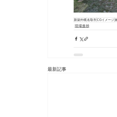
新築外構
名取市
CGイメージ
現場進捗
最新記事