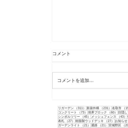
コメント
コメントを追加…
柴田町｜ミニドッグランの作
成と目隠しフェンスの設置工
311件の記事
231件の記
リガーデン
（311）
新築外構
（231）
名取市
（1
事
73件の記事
60件の
コンクリート
（73）
境界ブロック
（60）
目隠し
45件の記事
シンボルツリー
（45）
メッシュフェンス
（43）
27件の記事
27件の記
表札
（27）
樹脂製ウッドデッキ
（27）
お知らせ
21件の記事
21件の記事
ガーデンライト
（21）
通路
（21）
宮城野区
（2