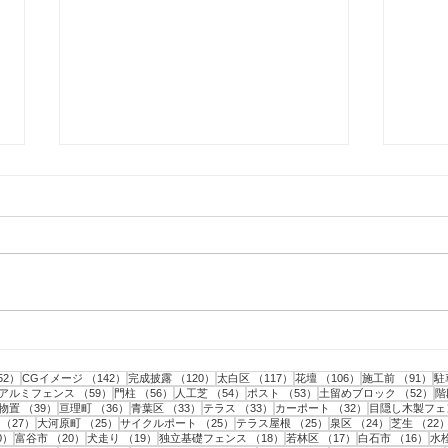
仙台市｜人工芝とテラスと目
仙台
隠しフェンス工事・2
隠し
事
152件の記事
142件の記事
120件の記事
117件の記事
106件の記事
9
52）
CGイメージ
（142）
完成披露
（120）
太白区
（117）
花壇
（106）
施工前
（91）
駐
記事
59件の記事
56件の記事
54件の記事
53件の記事
5
アルミフェンス
（59）
門柱
（56）
人工芝
（54）
ポスト
（53）
土留めブロック
（52）
階
43件の記事
39件の記事
36件の記事
33件の記事
33件の記事
32件の記事
物置
（39）
亘理町
（36）
青葉区
（33）
テラス
（33）
カーポート
（32）
目隠し木製フェ
事
27件の記事
25件の記事
25件の記事
25件の記事
24件の記事
（27）
大河原町
（25）
サイクルポート
（25）
テラス屋根
（25）
泉区
（24）
芝生
（22
20件の記事
20件の記事
19件の記事
18件の記事
17件の記事
16
0）
富谷市
（20）
犬走り
（19）
独立基礎フェンス
（18）
若林区
（17）
白石市
（16）
水