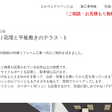
エルヴェグリーンとは
施工事例集
完成
〈ご相談・お見積もり無料〉直通0
 1分
り花壇と平板敷きのテラス・1
のO様邸の外構リフォーム工事一式のご契約を頂きました。
キと物置が設置されている以外は土の状態です。
・サイクルポートを設置し、駐車場も広げます。
の生えた土を5cmすき取って、山砂・培養土を敷いてから芝を張っていきま
のシンボルツリーとなるアオダモを植えて、照明でライトアップします。
リクシル　カーポートSCミニ）も設置するので、完成が楽しみですね！(^o^