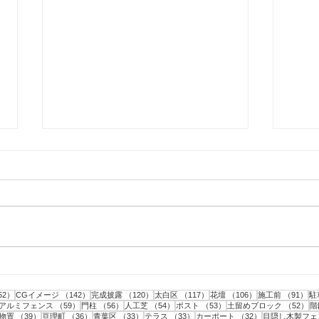
仙台市｜人工芝とテラスと目
仙台
隠しフェンス工事・2
隠し
事
152件の記事
142件の記事
120件の記事
117件の記事
106件の記事
9
52）
CGイメージ
（142）
完成披露
（120）
太白区
（117）
花壇
（106）
施工前
（91）
駐
記事
59件の記事
56件の記事
54件の記事
53件の記事
5
アルミフェンス
（59）
門柱
（56）
人工芝
（54）
ポスト
（53）
土留めブロック
（52）
階
43件の記事
39件の記事
36件の記事
33件の記事
33件の記事
32件の記事
物置
（39）
亘理町
（36）
青葉区
（33）
テラス
（33）
カーポート
（32）
目隠し木製フェ