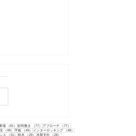
市｜人工芝とテラスと目
フェンス工事・1
1件の記事
81件の記事
77件の記事
77件の記事
車場
（81）
砂利敷き
（77）
アプローチ
（77）
2件の記事
49件の記事
49件の記事
48件の記事
段
（49）
平板
（49）
インターロッキング
（48）
31件の記事
29件の記事
28件の記事
ンス
（31）
枕木
（29）
木製支柱
（28）