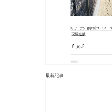
リガーデン
名取市
CGイメー
現場進捗
最新記事