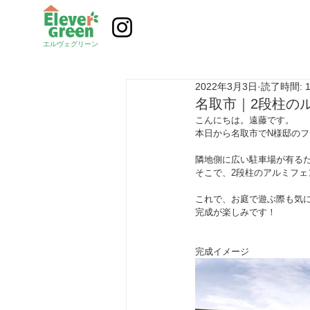
エルヴェグリーン
2022年3月3日
読了時間: 
名取市｜2段柱の
こんにちは。遠藤です。
本日から名取市でN様邸の
隣地側に広い駐車場が有る
そこで、2段柱のアルミフ
これで、お庭で遊ぶ際も気
完成が楽しみです！
完成イメージ