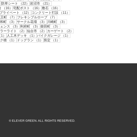
22件の記事
22件の記事
21件の記事
）
防草シート
（22）
岩沼市
（21）
件の記事
16件の記事
16件の記事
16件の記事
栓
（16）
宅配ポスト
（16）
敷石
（16）
12件の記事
12件の記事
11件の記事
プライベート
（12）
コンクリート打設
（11）
件の記事
7件の記事
7件の記事
蔵王町
（7）
フレキシブルロープ
（7）
件の記事
3件の記事
3件の記事
3件の記事
和町
（3）
サークル花壇
（3）
川崎町
（3）
3件の記事
3件の記事
3件の記事
ェンス
（3）
利府町
（3）
柴田町
（3）
の記事
2件の記事
2件の記事
2件の記事
ラーライト
（2）
仙台市
（2）
カーゲート
（2）
記事
1件の記事
1件の記事
1件の記事
（1）
人工木デッキ
（1）
バイクガレージ
（1）
記事
1件の記事
1件の記事
1件の記事
ク積
（1）
ドッグラン
（1）
剪定
（1）
© ELEVER GREEN. ALL RIGHTS RESERVED.