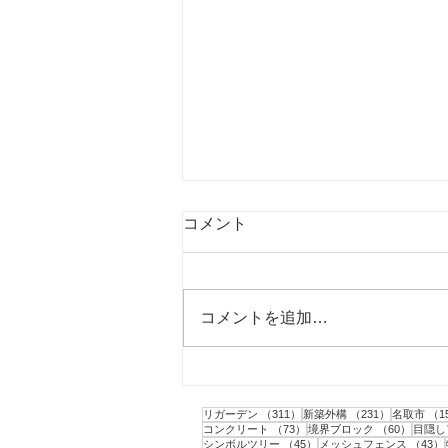
コメント
コメントを追加…
柴田町｜ミニドッグランの作
成と目隠しフェンスの設置工
311件の記事
231件の記
リガーデン
（311）
新築外構
（231）
名取市
（1
事
73件の記事
60件の
コンクリート
（73）
境界ブロック
（60）
目隠し
45件の記事
シンボルツリー
（45）
メッシュフェンス
（43）