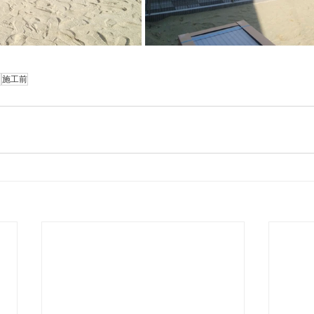
ジ
施工前