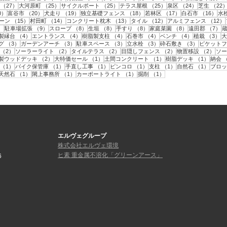
事
27件の記事
25件の記事
25件の記事
25件の記事
24件の記事
（27）
大河原町
（25）
サイクルポート
（25）
テラス屋根
（25）
泉区
（24）
芝生
（22
20件の記事
20件の記事
19件の記事
18件の記事
17件の記事
16
0）
富谷市
（20）
犬走り
（19）
独立基礎フェンス
（18）
若林区
（17）
白石市
（16）
水
15件の記事
14件の記事
13件の記事
12件の記事
ーン
（15）
村田町
（14）
コンクリート枕木
（13）
タイル
（12）
アルミフェンス
（12）
9件の記事
9件の記事
8件の記事
8件の記事
8件の記事
8件の記事
7
）
駐車場拡張
（9）
スロープ
（8）
生垣
（8）
手すり
（8）
家庭菜園
（8）
遠田郡
（7）
件の記事
4件の記事
4件の記事
4件の記事
4件の記事
4件の記事
3
製縁台
（4）
エントランス
（4）
樹脂製支柱
（4）
石巻市
（4）
ベンチ
（4）
植栽
（3）
大
3件の記事
3件の記事
3件の記事
3件の記事
3件の記事
グ
（3）
ガーデンアーチ
（3）
駐車スペース
（3）
立水栓
（3）
砕石敷き
（3）
ピケットフ
2件の記事
2件の記事
2件の記事
2件の記事
2件
（2）
ソーラーライト
（2）
タイルテラス
（2）
目隠しフェンス
（2）
物置移設
（2）
ソー
件の記事
2件の記事
1件の記事
1件の記事
1件の
製ウッドデッキ
（2）
大特価セール
（1）
土間コンクリート
（1）
樹脂デッキ
（1）
納会
1件の記事
1件の記事
1件の記事
1件の記事
1件の記事
1件の
（1）
バイク保管庫
（1）
手直し工事
（1）
ピンコロ
（1）
支柱
（1）
自然石
（1）
ブロッ
1件の記事
1件の記事
1件の記事
1件の記事
1件の記事
天然石
（1）
閖上事務所
（1）
カーポートライト
（1）
掘削
（1）
エルヴェグループ
株式会社エルヴェ環境
ヒ素 重金属不溶化「グリーンアース」
6