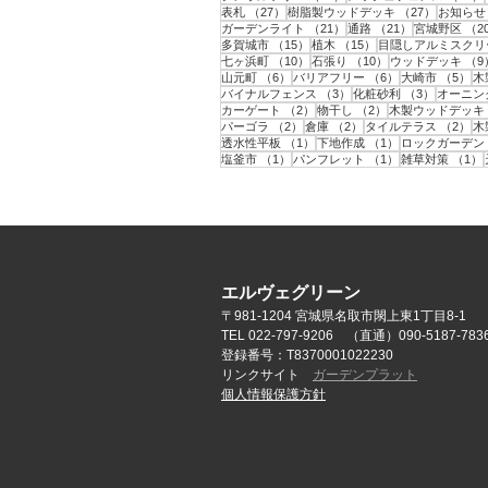
27件の記事
27件の記
表札
（27）
樹脂製ウッドデッキ
（27）
お知らせ
21件の記事
21件の記事
ガーデンライト
（21）
通路
（21）
宮城野区
（2
15件の記事
15件の記事
多賀城市
（15）
植木
（15）
目隠しアルミスクリ
10件の記事
10件の記事
七ヶ浜町
（10）
石張り
（10）
ウッドデッキ
（9
6件の記事
6件の記事
5
山元町
（6）
バリアフリー
（6）
大崎市
（5）
木
3件の記事
3件の記事
バイナルフェンス
（3）
化粧砂利
（3）
オーニン
2件の記事
2件の記事
カーゲート
（2）
物干し
（2）
木製ウッドデッキ
2件の記事
2件の記事
2
パーゴラ
（2）
倉庫
（2）
タイルテラス
（2）
木
1件の記事
1件の記事
透水性平板
（1）
下地作成
（1）
ロックガーデン
1件の記事
1件の記事
塩釜市
（1）
パンフレット
（1）
雑草対策
（1）
エルヴェグリーン
〒981-1204 宮城県名取市閖上東1丁目8-1
TEL 022-797-9206 （直通）090-5187-783
登録番号：T8370001022230
リンクサイト
ガーデンプラット
個人情報保護方針