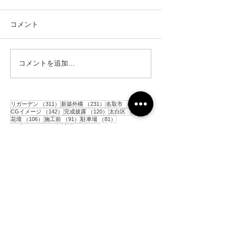
コメント
コメントを追加…
仙台市｜人工芝とテラス
仙台市｜人工芝
と目隠しフェンス工事・2
と目隠しフェン
311件の記事
231件の記事
152件の記事
リガーデン
（311）
新築外構
（231）
名取市
（152）
142件の記事
120件の記事
117件の記事
CGイメージ
（142）
完成披露
（120）
太白区
（117）
106件の記事
91件の記事
81件の記事
花壇
（106）
施工前
（91）
駐車場
（81）
77件の記事
77件の記事
アプローチ
（77）
砂利敷き
（77）
73件の記事
60件の記事
コンクリート
（73）
境界ブロック
（60）
59件の記事
56件の記事
目隠しアルミフェンス
（59）
門柱
（56）
54件の記事
53件の記事
52件の記事
人工芝
（54）
ポスト
（53）
土留めブロック
（52）
49件の記事
49件の記事
48件の記事
平板
（49）
階段
（49）
インターロッキング
（48）
45件の記事
43件の記事
シンボルツリー
（45）
メッシュフェンス
（43）
39件の記事
36件の記事
33件の記事
33件の記事
物置
（39）
亘理町
（36）
青葉区
（33）
テラス
（33）
32件の記事
31件の記事
カーポート
（32）
目隠し木製フェンス
（31）
29件の記事
28件の記事
枕木
（29）
木製支柱
（28）
27件の記事
27件の記事
樹脂製ウッドデッキ
（27）
表札
（27）
27件の記事
25件の記事
25件の記事
お知らせ
（27）
テラス屋根
（25）
大河原町
（25）
25件の記事
24件の記事
22件の記事
サイクルポート
（25）
泉区
（24）
芝生
（22）
22件の記事
21件の記事
防草シート
（22）
岩沼市
（21）
21件の記事
21件の記事
20件の記事
ガーデンライト
（21）
通路
（21）
宮城野区
（20）