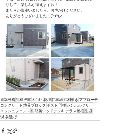
りして、楽しみが増えますね！
また何か御座いましたら、お声がけください。
ありがとうございました＼(^o^)／
新築外構
完成披露
太白区
花壇
駐車場
砂利敷き
アプローチ
コンクリート
境界ブロック
ポスト
門柱
シンボルツリー
メッシュフェンス
樹脂製ウッドデッキ
テラス屋根
生垣
現場進捗