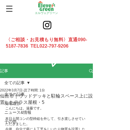
エルヴェグリーン
〈ご相談・お見積もり無料〉直通090-
5187-7836 TEL022-797-9206
お問合せ
記事
全ての記事
2022年3月7日
読了時間: 1分
全ての記事
仙台市｜ウッドデッキと駐輪スペース上に設
置したテラス屋根・5
現場進捗
こんにちは。遠藤です。
ニュース&情報
本日土間コンの型枠組を外して、引き渡しさせてい
その他
ただきました。
今後、自分で庭に人工芝をしいたり物置を設置した