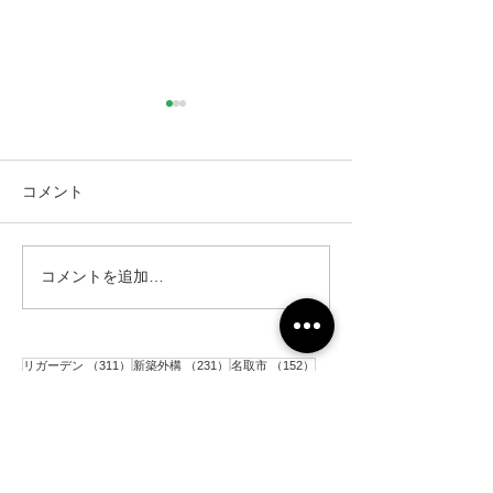
コメント
コメントを追加…
仙台市｜人工芝とテラス
仙台市｜人工芝
と目隠しフェンス工事・2
と目隠しフェン
311件の記事
231件の記事
152件の記事
リガーデン
（311）
新築外構
（231）
名取市
（152）
142件の記事
120件の記事
117件の記事
CGイメージ
（142）
完成披露
（120）
太白区
（117）
106件の記事
91件の記事
81件の記事
花壇
（106）
施工前
（91）
駐車場
（81）
77件の記事
77件の記事
アプローチ
（77）
砂利敷き
（77）
73件の記事
60件の記事
コンクリート
（73）
境界ブロック
（60）
59件の記事
56件の記事
目隠しアルミフェンス
（59）
門柱
（56）
54件の記事
53件の記事
52件の記事
人工芝
（54）
ポスト
（53）
土留めブロック
（52）
49件の記事
49件の記事
48件の記事
平板
（49）
階段
（49）
インターロッキング
（48）