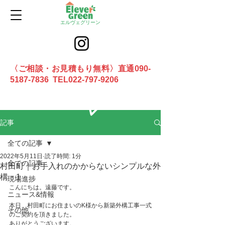
エルヴェグリーン
〈ご相談・お見積もり無料〉直通090-
5187-7836 TEL022-797-9206
お問合せ
記事
全ての記事
2022年5月11日
読了時間: 1分
全ての記事
村田町｜お手入れのかからないシンプルな外
構・1
現場進捗
こんにちは。遠藤です。
ニュース&情報
本日、村田町にお住まいのK様から新築外構工事一式
その他
のご契約を頂きました。
ありがとうございます。