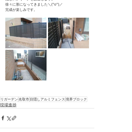
徐々に形になってきました＼(^o^)／
完成が楽しみです。
リガーデン
名取市
目隠しアルミフェンス
境界ブロック
現場進捗