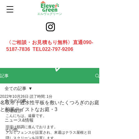
エルヴェグリーン
〈ご相談・お見積もり無料〉直通090-
5187-7836 TEL022-797-9206
お問合せ
記事
全ての記事
2022年10月26日
読了時間: 1分
全ての記事
名取市｜透水性平板を敷いたくつろぎのお庭
と和風テイストなお庭・3
現場進捗
こんにちは。遠藤です。
ニュース&情報
現場は順調に進んでおります。
その他
アルミフェンスが設置され、来週はテラス屋根と目
隠しスクリーンを設置します。