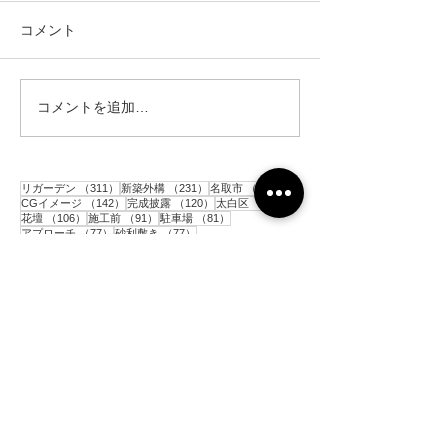
コメント
コメントを追加…
仙台市｜人工芝とテラス
仙台市｜人工芝
と目隠しフェンス工事・2
と目隠しフェン
311件の記事
231件の記事
152件の記事
リガーデン
（311）
新築外構
（231）
名取市
（152）
142件の記事
120件の記事
117件の記事
CGイメージ
（142）
完成披露
（120）
太白区
（117）
106件の記事
91件の記事
81件の記事
花壇
（106）
施工前
（91）
駐車場
（81）
77件の記事
77件の記事
アプローチ
（77）
砂利敷き
（77）
73件の記事
60件の記事
コンクリート
（73）
境界ブロック
（60）
59件の記事
56件の記事
目隠しアルミフェンス
（59）
門柱
（56）
54件の記事
53件の記事
52件の記事
人工芝
（54）
ポスト
（53）
土留めブロック
（52）
49件の記事
49件の記事
48件の記事
平板
（49）
階段
（49）
インターロッキング
（48）
45件の記事
43件の記事
シンボルツリー
（45）
メッシュフェンス
（43）
39件の記事
36件の記事
33件の記事
33件の記事
物置
（39）
亘理町
（36）
青葉区
（33）
テラス
（33）
32件の記事
31件の記事
カーポート
（32）
目隠し木製フェンス
（31）
29件の記事
28件の記事
枕木
（29）
木製支柱
（28）
27件の記事
27件の記事
樹脂製ウッドデッキ
（27）
表札
（27）
27件の記事
25件の記事
25件の記事
お知らせ
（27）
テラス屋根
（25）
大河原町
（25）
25件の記事
24件の記事
22件の記事
サイクルポート
（25）
泉区
（24）
芝生
（22）
22件の記事
21件の記事
防草シート
（22）
岩沼市
（21）
21件の記事
21件の記事
20件の記事
ガーデンライト
（21）
通路
（21）
宮城野区
（20）
20件の記事
19件の記事
18件の記事
富谷市
（20）
犬走り
（19）
独立基礎フェンス
（18）