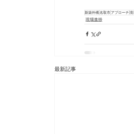
新築外構
名取市
アプローチ
境
現場進捗
最新記事