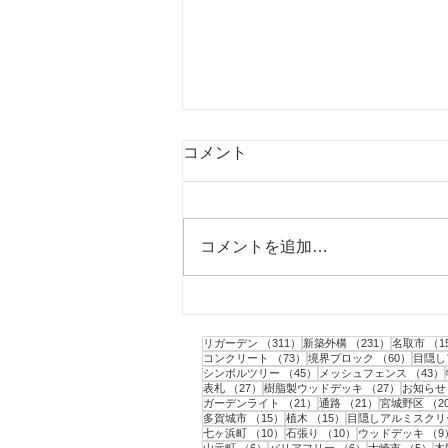
コメント
コメントを追加…
柴田町｜ミニドッグランの作
成と目隠しフェンスの設置工
311件の記事
231件の記
リガーデン
（311）
新築外構
（231）
名取市
（1
事
73件の記事
60件の
コンクリート
（73）
境界ブロック
（60）
目隠し
45件の記事
シンボルツリー
（45）
メッシュフェンス
（43）
27件の記事
27件の記
表札
（27）
樹脂製ウッドデッキ
（27）
お知らせ
21件の記事
21件の記事
ガーデンライト
（21）
通路
（21）
宮城野区
（2
15件の記事
15件の記事
多賀城市
（15）
植木
（15）
目隠しアルミスクリ
10件の記事
10件の記事
七ヶ浜町
（10）
石張り
（10）
ウッドデッキ
（9
6件の記事
6件の記事
5
山元町
（6）
バリアフリー
（6）
大崎市
（5）
木