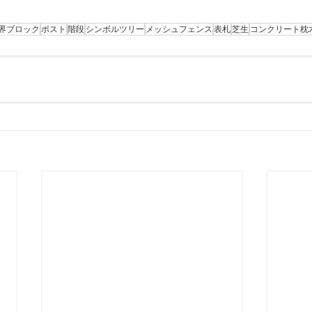
界ブロック
ポスト
階段
シンボルツリー
メッシュフェンス
表札
芝生
コンクリート枕