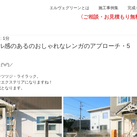
エルヴェグリーンとは
施工事例集
完成
〈ご相談・お見積もり無料〉直通0
 1分
ル感のあるのおしゃれなレンガのアプローチ・5
o^)／
。
ンツツジ・ライラック。
なエクステリアになりますね！
成となります。