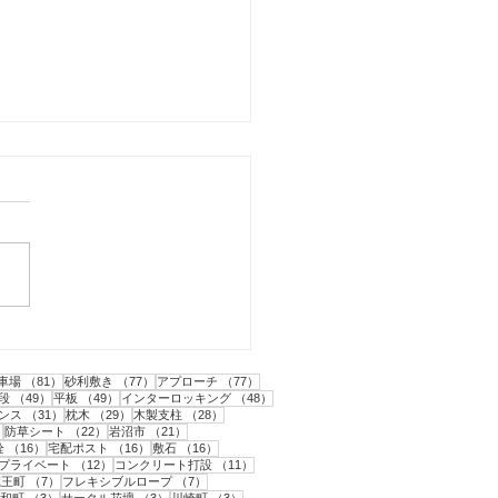
市｜人工芝とテラスと目
フェンス工事・1
1件の記事
81件の記事
77件の記事
77件の記事
車場
（81）
砂利敷き
（77）
アプローチ
（77）
2件の記事
49件の記事
49件の記事
48件の記事
段
（49）
平板
（49）
インターロッキング
（48）
31件の記事
29件の記事
28件の記事
ンス
（31）
枕木
（29）
木製支柱
（28）
22件の記事
22件の記事
21件の記事
）
防草シート
（22）
岩沼市
（21）
件の記事
16件の記事
16件の記事
16件の記事
栓
（16）
宅配ポスト
（16）
敷石
（16）
12件の記事
12件の記事
11件の記事
プライベート
（12）
コンクリート打設
（11）
件の記事
7件の記事
7件の記事
蔵王町
（7）
フレキシブルロープ
（7）
件の記事
3件の記事
3件の記事
3件の記事
和町
（3）
サークル花壇
（3）
川崎町
（3）