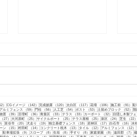
仙台市｜人工芝とテラスと目
仙台
隠しフェンス工事・2
隠し
事
152件の記事
142件の記事
120件の記事
117件の記事
106件の記事
9
52）
CGイメージ
（142）
完成披露
（120）
太白区
（117）
花壇
（106）
施工前
（91）
駐
記事
59件の記事
56件の記事
54件の記事
53件の記事
5
アルミフェンス
（59）
門柱
（56）
人工芝
（54）
ポスト
（53）
土留めブロック
（52）
階
43件の記事
39件の記事
36件の記事
33件の記事
33件の記事
32件の記事
物置
（39）
亘理町
（36）
青葉区
（33）
テラス
（33）
カーポート
（32）
目隠し木製フェ
事
27件の記事
25件の記事
25件の記事
25件の記事
24件の記事
（27）
大河原町
（25）
サイクルポート
（25）
テラス屋根
（25）
泉区
（24）
芝生
（22
20件の記事
20件の記事
19件の記事
18件の記事
17件の記事
16
0）
富谷市
（20）
犬走り
（19）
独立基礎フェンス
（18）
若林区
（17）
白石市
（16）
水
15件の記事
14件の記事
13件の記事
12件の記事
ーン
（15）
村田町
（14）
コンクリート枕木
（13）
タイル
（12）
アルミフェンス
（12）
9件の記事
9件の記事
8件の記事
8件の記事
8件の記事
8件の記事
7
）
駐車場拡張
（9）
スロープ
（8）
生垣
（8）
手すり
（8）
家庭菜園
（8）
遠田郡
（7）
件の記事
4件の記事
4件の記事
4件の記事
4件の記事
4件の記事
3
製縁台
（4）
エントランス
（4）
樹脂製支柱
（4）
石巻市
（4）
ベンチ
（4）
植栽
（3）
大