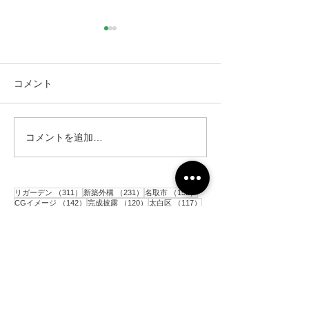
コメント
コメントを追加…
仙台市｜人工芝とテラス
仙台市｜人工芝
と目隠しフェンス工事・2
と目隠しフェン
311件の記事
231件の記事
152件の記事
リガーデン
（311）
新築外構
（231）
名取市
（152）
142件の記事
120件の記事
117件の記事
CGイメージ
（142）
完成披露
（120）
太白区
（117）
106件の記事
91件の記事
81件の記事
花壇
（106）
施工前
（91）
駐車場
（81）
77件の記事
77件の記事
アプローチ
（77）
砂利敷き
（77）
73件の記事
60件の記事
コンクリート
（73）
境界ブロック
（60）
59件の記事
56件の記事
目隠しアルミフェンス
（59）
門柱
（56）
54件の記事
53件の記事
52件の記事
人工芝
（54）
ポスト
（53）
土留めブロック
（52）
49件の記事
49件の記事
48件の記事
平板
（49）
階段
（49）
インターロッキング
（48）
45件の記事
43件の記事
シンボルツリー
（45）
メッシュフェンス
（43）
39件の記事
36件の記事
33件の記事
33件の記事
物置
（39）
亘理町
（36）
青葉区
（33）
テラス
（33）
32件の記事
31件の記事
カーポート
（32）
目隠し木製フェンス
（31）
29件の記事
28件の記事
枕木
（29）
木製支柱
（28）