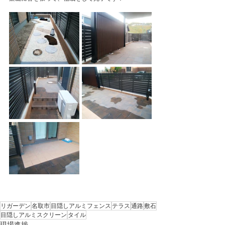
リガーデン
名取市
目隠しアルミフェンス
テラス
通路
敷石
目隠しアルミスクリーン
タイル
現場進捗