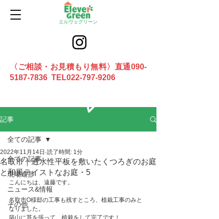
エルヴェグリーン
〈ご相談・お見積もり無料〉直通090-
5187-7836 TEL022-797-9206
お問合せ
記事
全ての記事
2022年11月14日
読了時間: 1分
全ての記事
名取市｜透水性平板を敷いたくつろぎのお庭
と和風テイストなお庭・5
現場進捗
こんにちは、遠藤です。
ニュース&情報
名取市O様邸の工事も残すところ、植栽工事のみと
その他
なりました。
築山に苔を張って、植栽をして完了です！