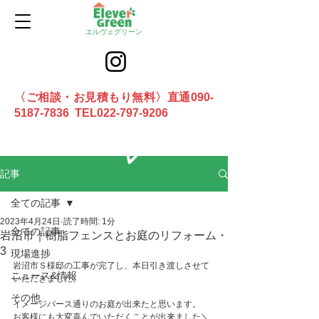
エルヴェグリーン
〈ご相談・お見積もり無料〉直通090-
5187-7836 TEL022-797-9206
お問合せ
記事
全ての記事
2023年4月24日
読了時間: 1分
全ての記事
岩沼市｜樹脂フェンスとお庭のリフォーム・
3
現場進捗
岩沼市Ｓ様邸の工事が完了し、本日引き渡しさせて
ニュース&情報
いただきました。
その他
イメージパース通りのお庭が出来たと思います。
お客様にも大変喜んでいただくことが出来ました＼