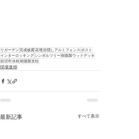
リガーデン
完成披露
花壇
目隠しアルミフェンス
ポスト
インターロッキング
シンボルツリー
樹脂製ウッドデッキ
岩沼市
水栓
樹脂製支柱
現場進捗
すべて表示
最新記事