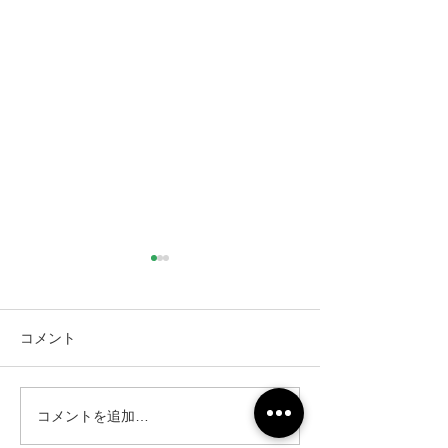
コメント
コメントを追加…
仙台市｜人工芝とテラス
仙台市｜人工芝
と目隠しフェンス工事・2
と目隠しフェン