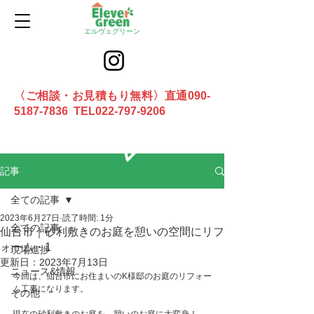
エルヴェグリーン
〈ご相談・お見積もり無料〉直通090-
5187-7836 TEL022-797-9206
お問合せ
記事
全ての記事
2023年6月27日
読了時間: 1分
全ての記事
仙台市｜砂利敷きのお庭を憩いの空間にリフ
ォーム・1
現場進捗
更新日：
2023年7月13日
ニュース&情報
今回は、仙台市にお住まいのK様邸のお庭のリフォー
ム工事になります。
その他