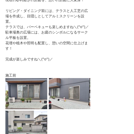
現在の砂利敷きのお庭を、憩いのお庭に大変身！
リビング・ダイニング前には、テラスと人工芝の広
場を作成し、目隠しとしてアルミスクリーンを設
置。
テラスでは、バーベキューも楽しめますね＼(^o^)／
駐車場奥の広場には、お庭のシンボルになるサーク
ル平板を設置。
花壇や植木や照明も配置し、憩いの空間に仕上げま
す！
完成が楽しみですね＼(^o^)／
施工前