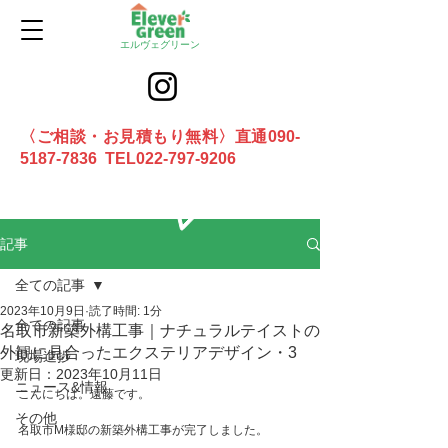
エルヴェグリーン
〈ご相談・お見積もり無料〉直通090-
5187-7836 TEL022-797-9206
お問合せ
記事
全ての記事
2023年10月9日
読了時間: 1分
全ての記事
名取市新築外構工事｜ナチュラルテイストの
外観に見合ったエクステリアデザイン・3
現場進捗
更新日：
2023年10月11日
ニュース&情報
こんにちは。遠藤です。
その他
名取市M様邸の新築外構工事が完了しました。