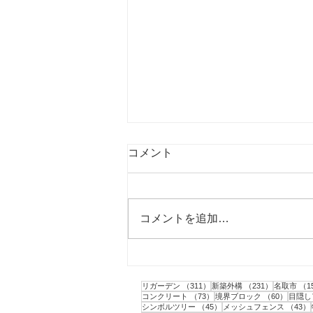
コメント
コメントを追加…
柴田町｜ミニドッグランの作
成と目隠しフェンスの設置工
311件の記事
231件の記
リガーデン
（311）
新築外構
（231）
名取市
（1
事
73件の記事
60件の
コンクリート
（73）
境界ブロック
（60）
目隠し
45件の記事
シンボルツリー
（45）
メッシュフェンス
（43）