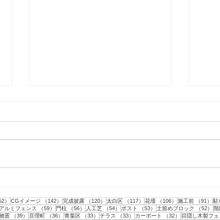
仙台市｜人工芝とテラスと目
仙台
隠しフェンス工事・2
隠し
事
152件の記事
142件の記事
120件の記事
117件の記事
106件の記事
9
52）
CGイメージ
（142）
完成披露
（120）
太白区
（117）
花壇
（106）
施工前
（91）
駐
記事
59件の記事
56件の記事
54件の記事
53件の記事
5
アルミフェンス
（59）
門柱
（56）
人工芝
（54）
ポスト
（53）
土留めブロック
（52）
階
43件の記事
39件の記事
36件の記事
33件の記事
33件の記事
32件の記事
物置
（39）
亘理町
（36）
青葉区
（33）
テラス
（33）
カーポート
（32）
目隠し木製フェ