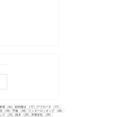
市｜人工芝とテラスと目
フェンス工事・1
1件の記事
81件の記事
77件の記事
77件の記事
車場
（81）
砂利敷き
（77）
アプローチ
（77）
2件の記事
49件の記事
49件の記事
48件の記事
段
（49）
平板
（49）
インターロッキング
（48）
31件の記事
29件の記事
28件の記事
ンス
（31）
枕木
（29）
木製支柱
（28）