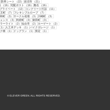
22件の記事
22件の記事
21件の記事
）
防草シート
（22）
岩沼市
（21）
件の記事
16件の記事
16件の記事
16件の記事
栓
（16）
宅配ポスト
（16）
敷石
（16）
12件の記事
12件の記事
11件の記事
プライベート
（12）
コンクリート打設
（11）
件の記事
7件の記事
7件の記事
蔵王町
（7）
フレキシブルロープ
（7）
件の記事
3件の記事
3件の記事
3件の記事
和町
（3）
サークル花壇
（3）
川崎町
（3）
3件の記事
3件の記事
3件の記事
ェンス
（3）
利府町
（3）
柴田町
（3）
の記事
2件の記事
2件の記事
2件の記事
ラーライト
（2）
仙台市
（2）
カーゲート
（2）
記事
1件の記事
1件の記事
1件の記事
（1）
人工木デッキ
（1）
バイクガレージ
（1）
記事
1件の記事
1件の記事
1件の記事
ク積
（1）
ドッグラン
（1）
剪定
（1）
© ELEVER GREEN. ALL RIGHTS RESERVED.