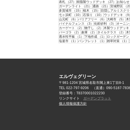
27件の記事
27件の記
表札
（27）
樹脂製ウッドデッキ
（27）
お知らせ
21件の記事
21件の記事
ガーデンライト
（21）
通路
（21）
宮城野区
（2
15件の記事
15件の記事
多賀城市
（15）
植木
（15）
目隠しアルミスクリ
10件の記事
10件の記事
七ヶ浜町
（10）
石張り
（10）
ウッドデッキ
（9
6件の記事
6件の記事
5
山元町
（6）
バリアフリー
（6）
大崎市
（5）
木
3件の記事
3件の記事
バイナルフェンス
（3）
化粧砂利
（3）
オーニン
2件の記事
2件の記事
カーゲート
（2）
物干し
（2）
木製ウッドデッキ
2件の記事
2件の記事
2
パーゴラ
（2）
倉庫
（2）
タイルテラス
（2）
木
1件の記事
1件の記事
透水性平板
（1）
下地作成
（1）
ロックガーデン
1件の記事
1件の記事
塩釜市
（1）
パンフレット
（1）
雑草対策
（1）
エルヴェグリーン
〒981-1204 宮城県名取市閖上東1丁目8-1
TEL 022-797-9206 （直通）090-5187-783
登録番号：T8370001022230
リンクサイト
ガーデンプラット
個人情報保護方針