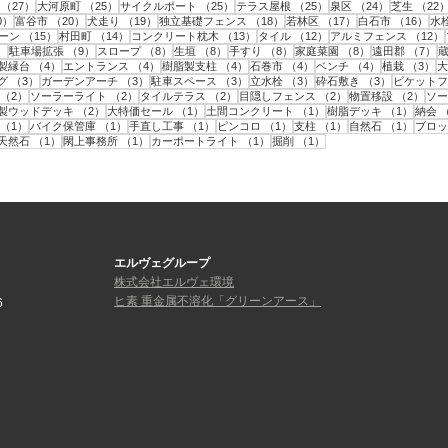
事
27件の記事
25件の記事
25件の記事
25件の記事
24件の記事
（27）
大河原町
（25）
サイクルポート
（25）
テラス屋根
（25）
泉区
（24）
芝生
（22
20件の記事
20件の記事
19件の記事
18件の記事
17件の記事
16
0）
富谷市
（20）
犬走り
（19）
独立基礎フェンス
（18）
若林区
（17）
白石市
（16）
水
15件の記事
14件の記事
13件の記事
12件の記事
ーン
（15）
村田町
（14）
コンクリート枕木
（13）
タイル
（12）
アルミフェンス
（12）
9件の記事
9件の記事
8件の記事
8件の記事
8件の記事
8件の記事
7
）
駐車場拡張
（9）
スロープ
（8）
生垣
（8）
手すり
（8）
家庭菜園
（8）
遠田郡
（7）
件の記事
4件の記事
4件の記事
4件の記事
4件の記事
4件の記事
3
製縁台
（4）
エントランス
（4）
樹脂製支柱
（4）
石巻市
（4）
ベンチ
（4）
植栽
（3）
大
3件の記事
3件の記事
3件の記事
3件の記事
3件の記事
グ
（3）
ガーデンアーチ
（3）
駐車スペース
（3）
立水栓
（3）
砕石敷き
（3）
ピケットフ
2件の記事
2件の記事
2件の記事
2件の記事
2件
（2）
ソーラーライト
（2）
タイルテラス
（2）
目隠しフェンス
（2）
物置移設
（2）
ソー
件の記事
2件の記事
1件の記事
1件の記事
1件の
製ウッドデッキ
（2）
大特価セール
（1）
土間コンクリート
（1）
樹脂デッキ
（1）
納会
1件の記事
1件の記事
1件の記事
1件の記事
1件の記事
1件の
（1）
バイク保管庫
（1）
手直し工事
（1）
ピンコロ
（1）
支柱
（1）
自然石
（1）
ブロッ
1件の記事
1件の記事
1件の記事
1件の記事
1件の記事
天然石
（1）
閖上事務所
（1）
カーポートライト
（1）
掘削
（1）
エルヴェグループ
株式会社エルヴェ環境
ヒ素 重金属不溶化「グリーンアース」
6