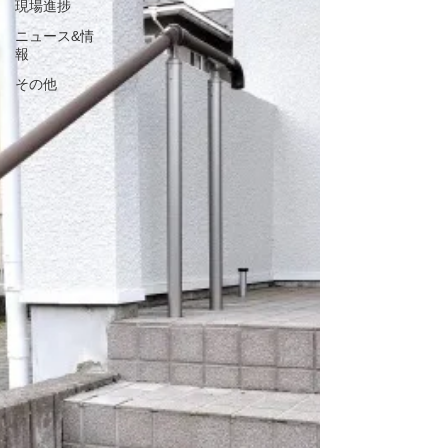
現場進捗
ニュース&情
報
その他