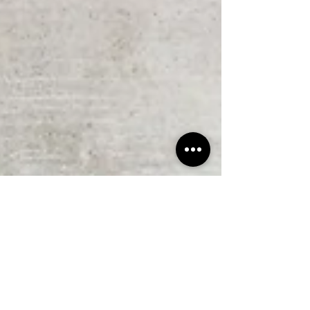
2021年2月2日
読了時間: 1分
名取市｜玄関前のプチリフォームで、センス
アップ・2
こんにちは。遠藤です。 名取市T様邸の工事も、あとわず
かで完成です！ 本日、ピンコロ石の花壇作成や照明設置な