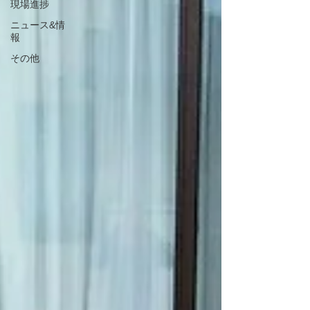
現場進捗
ニュース&情
報
その他