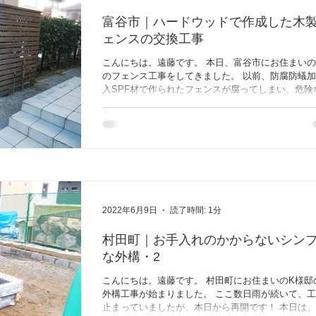
富谷市｜ハードウッドで作成した木
ェンスの交換工事
こんにちは。遠藤です。 本日、富谷市にお住まいの
のフェンス工事をしてきました。 以前、防腐防蟻
入SPF材で作られたフェンスが腐ってしまい、危険
ハードウッドで新しく作り直しです。 ベランダの柱
本中身がスカスカでしたので、ハードウッドで補強
た。...
2022年6月9日
読了時間: 1分
村田町｜お手入れのかからないシン
な外構・2
こんにちは。遠藤です。 村田町にお住まいのK様邸
外構工事が始まりました。 ここ数日雨が続いて、
止まっていましたが、本日から再開です！ 本日は