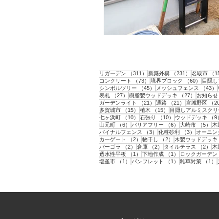
311件の記事
231件の記
リガーデン
（311）
新築外構
（231）
名取市
（1
73件の記事
60件の
コンクリート
（73）
境界ブロック
（60）
目隠し
45件の記事
シンボルツリー
（45）
メッシュフェンス
（43）
27件の記事
27件の記
表札
（27）
樹脂製ウッドデッキ
（27）
お知らせ
21件の記事
21件の記事
ガーデンライト
（21）
通路
（21）
宮城野区
（2
15件の記事
15件の記事
多賀城市
（15）
植木
（15）
目隠しアルミスクリ
10件の記事
10件の記事
七ヶ浜町
（10）
石張り
（10）
ウッドデッキ
（9
6件の記事
6件の記事
5
山元町
（6）
バリアフリー
（6）
大崎市
（5）
木
3件の記事
3件の記事
バイナルフェンス
（3）
化粧砂利
（3）
オーニン
2件の記事
2件の記事
カーゲート
（2）
物干し
（2）
木製ウッドデッキ
2件の記事
2件の記事
2
パーゴラ
（2）
倉庫
（2）
タイルテラス
（2）
木
1件の記事
1件の記事
透水性平板
（1）
下地作成
（1）
ロックガーデン
1件の記事
1件の記事
塩釜市
（1）
パンフレット
（1）
雑草対策
（1）