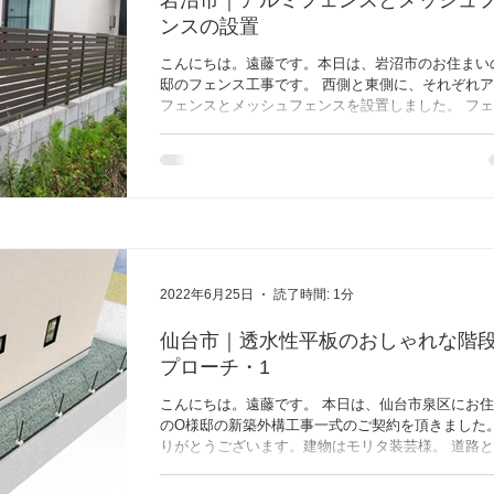
岩沼市｜アルミフェンスとメッシュ
ンスの設置
こんにちは。遠藤です。本日は、岩沼市のお住まい
邸のフェンス工事です。 西側と東側に、それぞれ
フェンスとメッシュフェンスを設置しました。 フ
があることで、何かと安心しますね! また、何か御
したら、ご連絡ください。 ありがとうございまし
(^o^)／...
2022年6月25日
読了時間: 1分
仙台市｜透水性平板のおしゃれな階
プローチ・1
こんにちは。遠藤です。 本日は、仙台市泉区にお
のO様邸の新築外構工事一式のご契約を頂きました。
りがとうございます。建物はモリタ装芸様。 道路
低差があるため、型枠ブロックの擁壁が目を引きま
アプローチは階段がメインのため、排水性の良い透