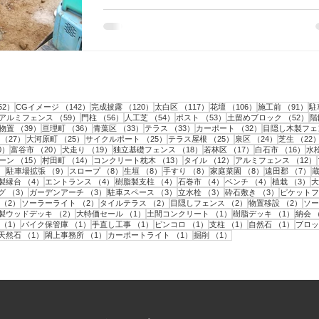
境界部分にブロックを2段積んで、宅配ポストを設
す。 完成をお楽しみに！
事
152件の記事
142件の記事
120件の記事
117件の記事
106件の記事
9
52）
CGイメージ
（142）
完成披露
（120）
太白区
（117）
花壇
（106）
施工前
（91）
駐
記事
59件の記事
56件の記事
54件の記事
53件の記事
5
アルミフェンス
（59）
門柱
（56）
人工芝
（54）
ポスト
（53）
土留めブロック
（52）
階
43件の記事
39件の記事
36件の記事
33件の記事
33件の記事
32件の記事
物置
（39）
亘理町
（36）
青葉区
（33）
テラス
（33）
カーポート
（32）
目隠し木製フェ
事
27件の記事
25件の記事
25件の記事
25件の記事
24件の記事
（27）
大河原町
（25）
サイクルポート
（25）
テラス屋根
（25）
泉区
（24）
芝生
（22
20件の記事
20件の記事
19件の記事
18件の記事
17件の記事
16
0）
富谷市
（20）
犬走り
（19）
独立基礎フェンス
（18）
若林区
（17）
白石市
（16）
水
15件の記事
14件の記事
13件の記事
12件の記事
ーン
（15）
村田町
（14）
コンクリート枕木
（13）
タイル
（12）
アルミフェンス
（12）
9件の記事
9件の記事
8件の記事
8件の記事
8件の記事
8件の記事
7
）
駐車場拡張
（9）
スロープ
（8）
生垣
（8）
手すり
（8）
家庭菜園
（8）
遠田郡
（7）
件の記事
4件の記事
4件の記事
4件の記事
4件の記事
4件の記事
3
製縁台
（4）
エントランス
（4）
樹脂製支柱
（4）
石巻市
（4）
ベンチ
（4）
植栽
（3）
大
3件の記事
3件の記事
3件の記事
3件の記事
3件の記事
グ
（3）
ガーデンアーチ
（3）
駐車スペース
（3）
立水栓
（3）
砕石敷き
（3）
ピケットフ
2件の記事
2件の記事
2件の記事
2件の記事
2件
（2）
ソーラーライト
（2）
タイルテラス
（2）
目隠しフェンス
（2）
物置移設
（2）
ソー
件の記事
2件の記事
1件の記事
1件の記事
1件の
製ウッドデッキ
（2）
大特価セール
（1）
土間コンクリート
（1）
樹脂デッキ
（1）
納会
1件の記事
1件の記事
1件の記事
1件の記事
1件の記事
1件の
（1）
バイク保管庫
（1）
手直し工事
（1）
ピンコロ
（1）
支柱
（1）
自然石
（1）
ブロッ
1件の記事
1件の記事
1件の記事
1件の記事
1件の記事
天然石
（1）
閖上事務所
（1）
カーポートライト
（1）
掘削
（1）