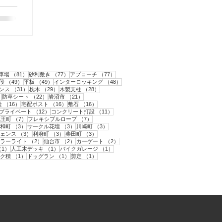
置しま
1件の記事
81件の記事
77件の記事
77件の記事
車場
（81）
砂利敷き
（77）
アプローチ
（77）
2件の記事
49件の記事
49件の記事
48件の記事
段
（49）
平板
（49）
インターロッキング
（48）
31件の記事
29件の記事
28件の記事
ンス
（31）
枕木
（29）
木製支柱
（28）
22件の記事
22件の記事
21件の記事
）
防草シート
（22）
岩沼市
（21）
件の記事
16件の記事
16件の記事
16件の記事
栓
（16）
宅配ポスト
（16）
敷石
（16）
12件の記事
12件の記事
11件の記事
プライベート
（12）
コンクリート打設
（11）
件の記事
7件の記事
7件の記事
蔵王町
（7）
フレキシブルロープ
（7）
件の記事
3件の記事
3件の記事
3件の記事
和町
（3）
サークル花壇
（3）
川崎町
（3）
3件の記事
3件の記事
3件の記事
ェンス
（3）
利府町
（3）
柴田町
（3）
の記事
2件の記事
2件の記事
2件の記事
ラーライト
（2）
仙台市
（2）
カーゲート
（2）
記事
1件の記事
1件の記事
1件の記事
（1）
人工木デッキ
（1）
バイクガレージ
（1）
記事
1件の記事
1件の記事
1件の記事
ク積
（1）
ドッグラン
（1）
剪定
（1）