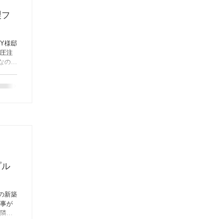
製フ
Y様邸
加圧注
なので
も、1
しまし
プル
の新築
工事が
、隣地