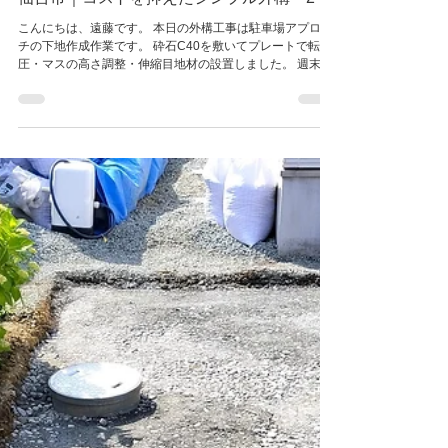
2025年12月22日
読了時間: 1分
仙台市｜コストを抑えたシンプル外構・2
こんにちは、遠藤です。 本日の外構工事は駐車場アプロー
チの下地作成作業です。 砕石C40を敷いてプレートで転
圧・マスの高さ調整・伸縮目地材の設置しました。 週末は
コンクリート打設を行うので、天気が良いことを願いま
す。 雨が降ると表面が乾かないため、仕上げの刷毛引き仕
上げが出来なくなります。 コンクリート打設はポンプ車を
使用して2回に分けて打設します。 もう少しで完成です！