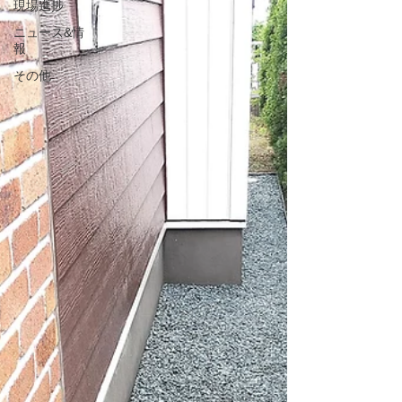
現場進捗
ニュース&情
報
その他