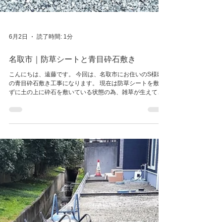
6月2日
読了時間: 1分
名取市｜防草シートと青目砕石敷き
こんにちは、遠藤です。 今回は、名取市にお住いのS様邸
の青目砕石敷き工事になります。 現在は防草シートを敷か
ずに土の上に砕石を敷いている状態の為、雑草が生えてき
て、お手入れが大変な状態でした。 そこで、その不満を解
決するために一旦表面の砕石と土を鋤取り、防草シートを
敷いて新しい青目砕石を敷きました。 裏庭の植栽周辺には
樹脂の見切り材を設置し、青目砕石が飛び散らないように
しています。 完成 施工途中 施工前