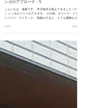
名取市｜ナチュラル感のあるのおしゃれなレ
ンガのアプローチ・5
こんにちは、遠藤です。 本日植木を植えてきました＼(^o^)
／ シンボルツリーのアオダモ。 その他、オリーブ・ドウダ
ンツツジ・ライラック。 植栽が入ると、とても素敵なエク
ステリアになりますね！ 次回は、物置を設置して完成とな
ります。