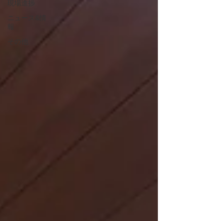
現場進捗
ニュース&情
報
その他